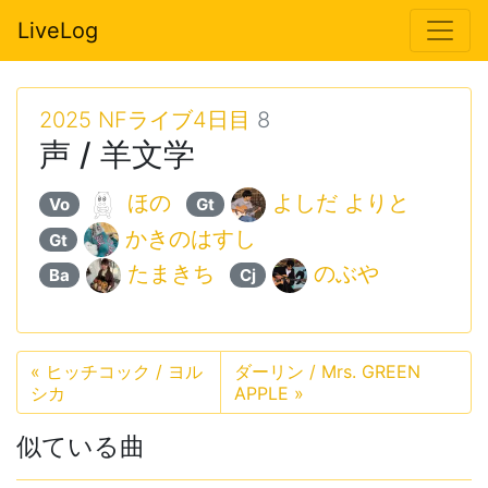
LiveLog
2025 NFライブ4日目
8
声 / 羊文学
ほの
よしだ よりと
Vo
Gt
かきのはすし
Gt
たまきち
のぶや
Ba
Cj
«
ヒッチコック / ヨル
ダーリン / Mrs. GREEN
シカ
APPLE
»
似ている曲