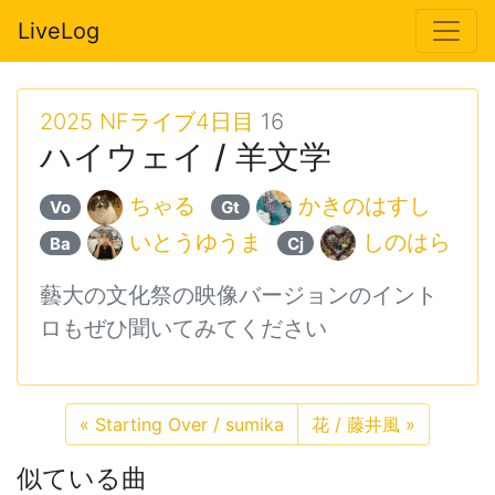
LiveLog
2025 NFライブ4日目
16
ハイウェイ / 羊文学
ちゃる
かきのはすし
Vo
Gt
いとうゆうま
しのはら
Ba
Cj
藝大の文化祭の映像バージョンのイント
ロもぜひ聞いてみてください
«
Starting Over / sumika
花 / 藤井風
»
似ている曲