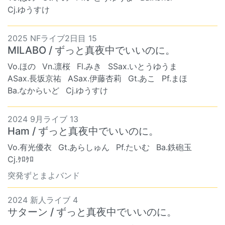
Cj.ゆうすけ
2025 NFライブ2日目 15
MILABO / ずっと真夜中でいいのに。
Vo.ほの
Vn.凛桜
Fl.みき
SSax.いとうゆうま
ASax.長坂京祐
ASax.伊藤杏莉
Gt.あこ
Pf.まほ
Ba.なからいど
Cj.ゆうすけ
2024 9月ライブ 13
Ham / ずっと真夜中でいいのに。
Vo.有光優衣
Gt.あらしゅん
Pf.たいむ
Ba.鉄砲玉
Cj.ｹﾛｹﾛ
突発ずとまよバンド
2024 新人ライブ 4
サターン / ずっと真夜中でいいのに。