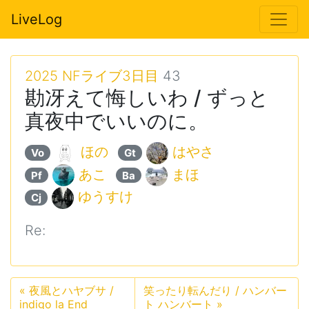
LiveLog
2025 NFライブ3日目
43
勘冴えて悔しいわ / ずっと
真夜中でいいのに。
ほの
はやさ
Vo
Gt
あこ
まほ
Pf
Ba
ゆうすけ
Cj
Re:
«
夜風とハヤブサ /
笑ったり転んだり / ハンバー
indigo la End
ト ハンバート
»