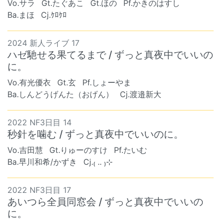
Vo.サラ
Gt.たぐあこ
Gt.ほの
Pf.かきのはすし
Ba.まほ
Cj.ｹﾛｹﾛ
2024 新人ライブ 17
ハゼ馳せる果てるまで / ずっと真夜中でいいの
に。
Vo.有光優衣
Gt.玄
Pf.しょーやま
Ba.しんどうげんた（おげん）
Cj.渡邉新大
2022 NF3日目 14
秒針を噛む / ずっと真夜中でいいのに。
Vo.吉田慧
Gt.りゅーのすけ
Pf.たいむ
Ba.早川和希/かずき
Cj.₍ .. ₎⊹
2022 NF3日目 17
あいつら全員同窓会 / ずっと真夜中でいいの
に。