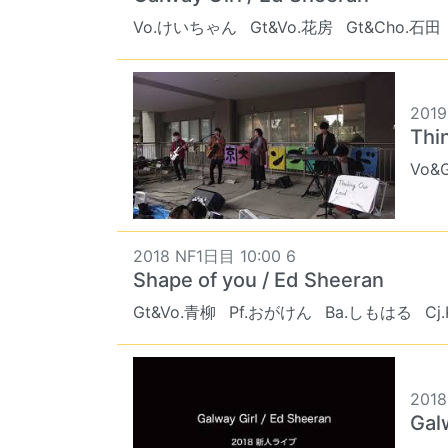
Vo.けいちゃん
Gt&Vo.花房
Gt&Cho.石田
2019
Thi
Vo&
2018 NF1日目 10:00 6
Shape of you / Ed Sheeran
Gt&Vo.青柳
Pf.おがけん
Ba.しもはる
Cj
201
Gal