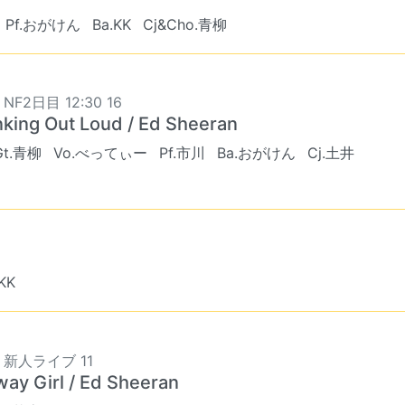
Pf.おがけん
Ba.KK
Cj&Cho.青柳
 NF2日目 12:30 16
nking Out Loud / Ed Sheeran
Gt.青柳
Vo.べってぃー
Pf.市川
Ba.おがけん
Cj.土井
.KK
8 新人ライブ 11
way Girl / Ed Sheeran