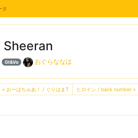
ータ
d Sheeran
おぐらななは
Gt&Vo
«
おーばちゅあ！ / ぐりはまT
ヒロイン / back number
»