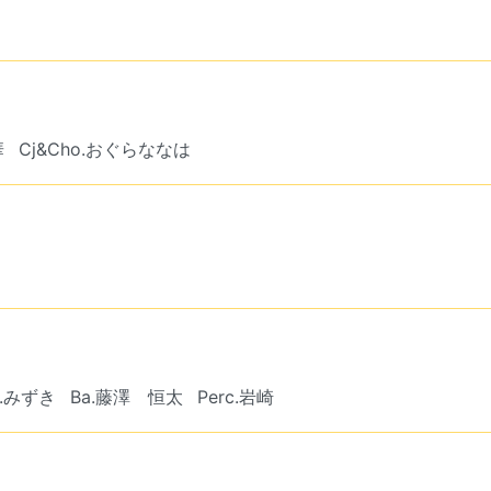
華
Cj&Cho.おぐらななは
f.みずき
Ba.藤澤 恒太
Perc.岩崎