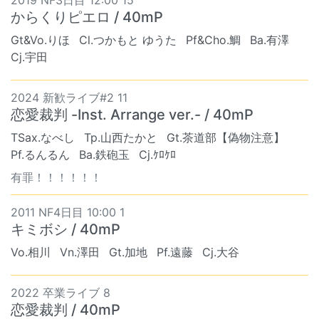
からくりピエロ / 40mP
Gt&Vo.りほ
Cl.つかもと ゆうた
Pf&Cho.鯛
Ba.有澤
Cj.宇田
2024 新歓ライブ#2 11
恋愛裁判 -Inst. Arrange ver.- / 40mP
TSax.なべし
Tp.山西たかと
Gt.茶道部【偽物注意】
Pf.るんるん
Ba.鉄砲玉
Cj.ｹﾛｹﾛ
有罪！！！！！！
2011 NF4日目 10:00 1
キミボシ / 40mP
Vo.相川
Vn.澤田
Gt.加地
Pf.遠藤
Cj.大谷
2022 卒業ライブ 8
恋愛裁判 / 40mP