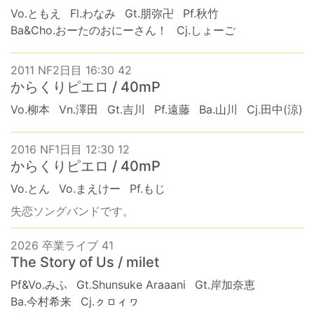
Vo.ともえ
Fl.わなみ
Gt.朋弥卍
Pf.秋竹
Ba&Cho.おーたのおにーさん！
Cj.しょーご
2011 NF2日目 16:30 42
からくりピエロ / 40mP
Vo.柳本
Vn.澤田
Gt.吉川
Pf.遠藤
Ba.山川
Cj.田中(涼)
2016 NF1日目 12:30 12
からくりピエロ / 40mP
Vo.とん
Vo.まえけー
Pf.もじ
失恋ソングバンドです。
2026 卒業ライブ 41
The Story of Us / milet
Pf&Vo.みふ
Gt.Shunsuke Araaani
Gt.岸加奈恵
Ba.今村希来
Cj.ㇰㇿィヮ