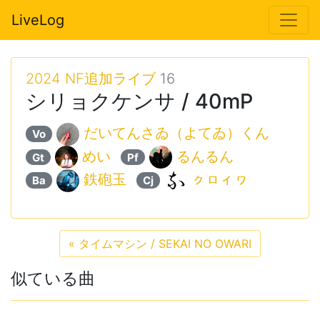
LiveLog
2024 NF追加ライブ
16
シリョクケンサ / 40mP
だいてんさゐ（よてゐ）くん
Vo
めい
るんるん
Gt
Pf
鉄砲玉
ㇰㇿィヮ
Ba
Cj
«
タイムマシン / SEKAI NO OWARI
似ている曲