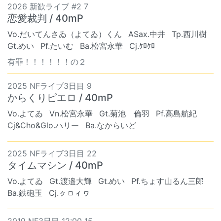
2026 新歓ライブ #2 7
恋愛裁判 / 40mP
Vo.だいてんさゐ（よてゐ）くん
ASax.中井
Tp.西川樹
Gt.めい
Pf.たいむ
Ba.松宮永華
Cj.ｹﾛｹﾛ
有罪！！！！！！の２
2025 NFライブ3日目 9
からくりピエロ / 40mP
Vo.よてゐ
Vn.松宮永華
Gt.菊池 倫羽
Pf.高島航紀
Cj&Cho&Glo.ハリー
Ba.なからいど
2025 NFライブ3日目 22
タイムマシン / 40mP
Vo.よてゐ
Gt.渡邉大輝
Gt.めい
Pf.ちょす山るん三郎
Ba.鉄砲玉
Cj.ㇰㇿィヮ
2019 NF3日目 12:00 15