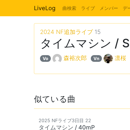
LiveLog
曲検索
ライブ
メンバー
デ
2024 NF追加ライブ
15
タイムマシン / SE
森裕次郎
凛桜
Vo
Vn
似ている曲
2025 NFライブ3日目 22
タイムマシン / 40mP