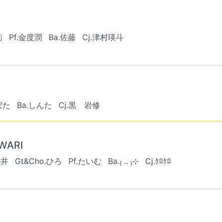
莉
Pf.金度潤
Ba.佐藤
Cj.津村瑛斗
ぼた
Ba.しんた
Cj.黒 岩修
WARI
中井
Gt&Cho.ひろ
Pf.たいむ
Ba.₍ .. ₎⊹
Cj.ｹﾛｹﾛ