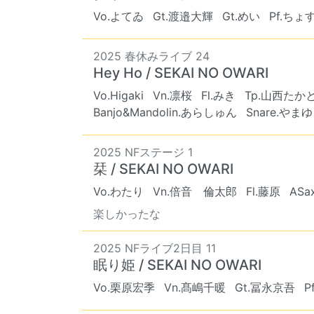
Vo.よてゐ
Gt.渡邉大輝
Gt.めい
Pf.ち
2025 春休みライブ 24
Hey Ho / SEKAI NO OWARI
Vo.Higaki
Vn.凛桜
Fl.みき
Tp.山西たか
Banjo&Mandolin.あらしゅん
Snare.やま
2025 NFステージ 1
栞 / SEKAI NO OWARI
Vo.わたり
Vn.倍音 倫太郎
Fl.藤原
ASa
楽しかったな
2025 NFライブ2日目 11
眠り姫 / SEKAI NO OWARI
Vo.栗原宏季
Vn.髙嶋千暖
Gt.冨永京吾
P