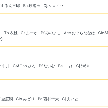
ょす山るん三郎
Ba.鉄砲玉
Cj.ㇰㇿィヮ
と
Tb.衣桃
Gt.ふーか
Pf.みのよし
Acc.おぐらななは
Glo&
ゆう
x.中井
Gt&Cho.ひろ
Pf.たいむ
Ba.₍ .. ₎⊹
Cj.ｹﾛｹﾛ
f.金度潤
Glo.みどり
Ba.西村幸大
Cj.えいと