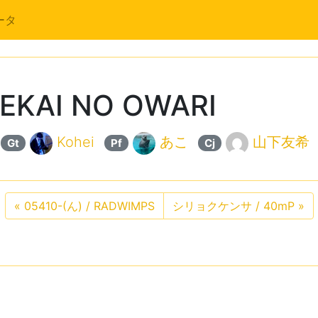
ータ
KAI NO OWARI
Kohei
あこ
山下友希
Gt
Pf
Cj
«
05410-(ん) / RADWIMPS
シリョクケンサ / 40mP
»