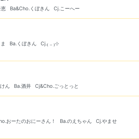
奈恵
Ba&Cho.くぼきん
Cj.こーへー
うま
Ba.くぼきん
Cj.₍ .. ₎⊹
らけん
Ba.酒井
Cj&Cho.ごっとっと
Cho.おーたのおにーさん！
Ba.のえちゃん
Cj.やませ