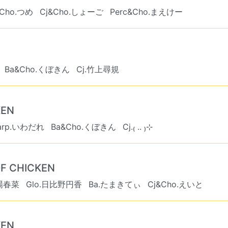
&Cho.つめ
Cj&Cho.しょーご
Perc&Cho.まえけー
Ba&Cho.くぼきん
Cj.竹上尋規
KEN
arp.いわだれ
Ba&Cho.くぼきん
Cj.₍ .. ₎⊹
 CHICKEN
大場春菜
Glo.日比野円香
Ba.たまきてぃ
Cj&Cho.えいと
KEN