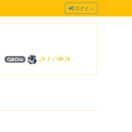
ログイン
ち
✨ドパ神✨
Cj&Cho