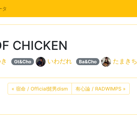
ータ
F CHICKEN
ゆき
いわだれ
たまき
Gt&Cho
Ba&Cho
«
宿命 / Official髭男dism
有心論 / RADWIMPS
»