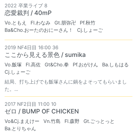
2022 卒業ライブ 8
恋愛裁判 / 40mP
Vo.ともえ
Fl.わなみ
Gt.朋弥卍
Pf.秋竹
Ba&Cho.おーたのおにーさん！
Cj.しょーご
2019 NF4日目 16:00 36
ここから見える景色 / sumika
Vo.飯塚
Fl.高佐
Gt&Cho.拳
Pf.おがけん
Ba.しもはる
Cj.しょーご
結局、打ち上げでも飯塚さんに鍋をよそってもらいまし
た。...
2017 NF2日目 11:00 10
ゼロ / BUMP OF CHICKEN
Vo&Cj.まえけー
Vn.竹島
Fl.森野
Gt.ごっとっと
Ba.とりちゃん