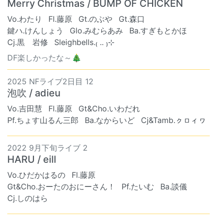
Merry Christmas / BUMP OF CHICKEN
Vo.わたり
Fl.藤原
Gt.のぶや
Gt.森口
鍵ハ.けんしょう
Glo.みむらあみ
Ba.すぎもとかほ
Cj.黒 岩修
Sleighbells.₍ .. ₎⊹
DF楽しかったな～🎄
2025 NFライブ2日目 12
泡吹 / adieu
Vo.吉田慧
Fl.藤原
Gt&Cho.いわだれ
Pf.ちょす山るん三郎
Ba.なからいど
Cj&Tamb.ㇰㇿィヮ
2022 9月下旬ライブ 2
HARU / eill
Vo.ひだかはるの
Fl.藤原
Gt&Cho.おーたのおにーさん！
Pf.たいむ
Ba.談儀
Cj.しのはら