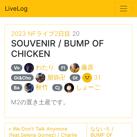
LiveLog
2023 NFライブ2日目
20
SOUVENIR / BUMP OF
CHICKEN
わたり
藤原
Vo
Fl
朋弥卍
31
Gt&Cho
Gt
秋竹
しょーご
Ba
Cj
M2の置き土産です。
«
We Don't Talk Anymore
なないろ /
(feat.Selena Gomez) / Charlie
BUMP OF