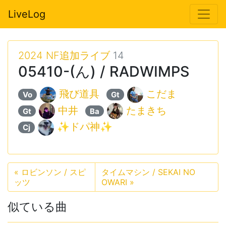
LiveLog
2024 NF追加ライブ
14
05410-(ん) / RADWIMPS
飛び道具
こだま
Vo
Gt
中井
たまきち
Gt
Ba
✨ドパ神✨
Cj
«
ロビンソン / スピ
タイムマシン / SEKAI NO
ッツ
OWARI
»
似ている曲