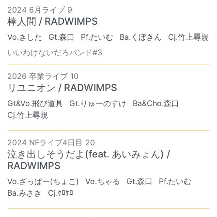
2024 6月ライブ 9
棒人間 / RADWIMPS
Vo.きした
Gt.森口
Pf.たいむ
Ba.くぼきん
Cj.竹上尋規
いいわけないだろバンド#3
2026 卒業ライブ 10
リユニオン / RADWIMPS
Gt&Vo.飛び道具
Gt.りゅーのすけ
Ba&Cho.森口
Cj.竹上尋規
2024 NFライブ4日目 20
泣き出しそうだよ(feat. あいみょん) /
RADWIMPS
Vo.ざっぱー(ちょこ)
Vo.ちゃる
Gt.森口
Pf.たいむ
Ba.みさき
Cj.ｹﾛｹﾛ