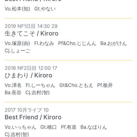
Vo.松本(知)
Gt.やない
2019 NF1日目 14:30 29
生きてこそ / Kiroro
Vo.塚原(由)
Fl.わなみ
Pf&Cho.じじんん
Ba.おがけん
Cj.しょーご
2018 NF2日目 12:00 17
ひまわり / Kiroro
Vo.津名
Fl.しーちゃん
Gt&Cho.ともえ
Pf.板井
Ba.長谷
Cj.吉村(智)
2017 10月ライブ 10
Best Friend / Kiroro
Vo.いっちゃん
Gt.橋口
Pf.有道
Ba.なほりん
Cj.吉村(智)