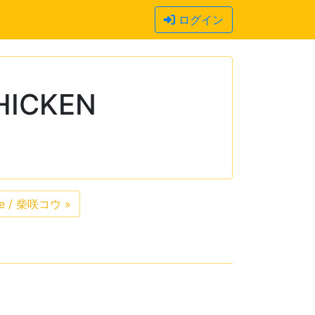
ログイン
ICKEN
lue / 柴咲コウ
»