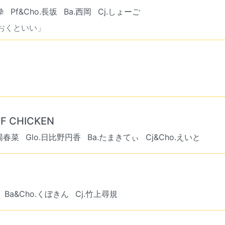
拳
Pf&Cho.長坂
Ba.西岡
Cj.しょーご
おくといい」
 CHICKEN
大場春菜
Glo.日比野円香
Ba.たまきてぃ
Cj&Cho.えいと
Ba&Cho.くぼきん
Cj.竹上尋規