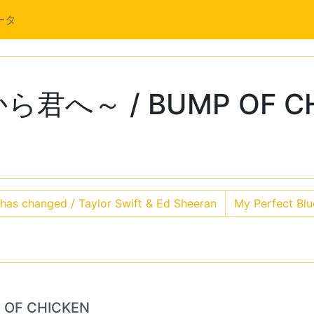
ータ
へ～ / BUMP OF CH
has changed / Taylor Swift & Ed Sheeran
My Perfect B
F CHICKEN