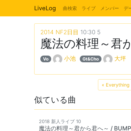
LiveLog
曲検索
ライブ
メンバー
デ
2014 NF2日目
10:30 5
魔法の料理～君から君
小池
大坪
Vo
Gt&Cho
«
Everything 
似ている曲
2018 新人ライブ 10
魔法の料理～君から君へ～ / BUMP O