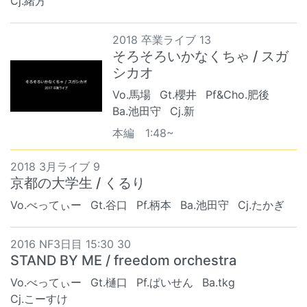
Cj.緒方
2018 卒業ライブ 13
そろそろいかなくちゃ / スガ
シカオ
Vo.馬場
Gt.櫻井
Pf&Cho.肥後
Ba.池田守
Cj.新
本編 1:48~
2018 3月ライブ 9
京都の大学生 / くるり
Vo.べってぃー
Gt.谷口
Pf.柄本
Ba.池田守
Cj.たかぎ
2016 NF3日目 15:30 30
STAND BY ME / freedom orchestra
Vo.べってぃー
Gt.樋口
Pf.ぱいせん
Ba.tkg
Cj.こーすけ