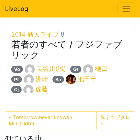
LiveLog
2014 新人ライブ
8
若者のすべて / フジファブ
リック
長谷川(誠)
樋口
Vo
Gt
洲崎
池田守
Pf
Ba
佐藤
Cj
«
Tomorrow never knows /
風 / コブクロ
Mr.Children
»
似ている曲