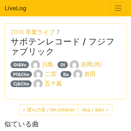
LiveLog
2016 卒業ライブ
7
サボテンレコード / フジフ
ァブリック
川島
吉岡(尚)
Gt&Vo
Gt
二宮
前田
Pf&Cho
Ba
五十嵐
Cj&Cho
«
僕らの音 / Mr.children
Aka / aiko
»
似ている曲