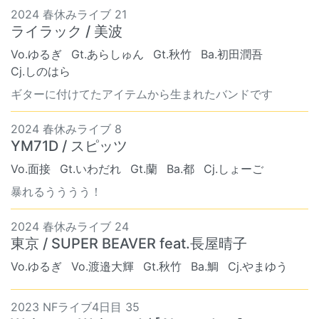
2024 春休みライブ 21
ライラック / 美波
Vo.ゆるぎ
Gt.あらしゅん
Gt.秋竹
Ba.初田潤吾
Cj.しのはら
ギターに付けてたアイテムから生まれたバンドです
2024 春休みライブ 8
YM71D / スピッツ
Vo.面接
Gt.いわだれ
Gt.蘭
Ba.都
Cj.しょーご
暴れるうううう！
2024 春休みライブ 24
東京 / SUPER BEAVER feat.長屋晴子
Vo.ゆるぎ
Vo.渡邉大輝
Gt.秋竹
Ba.鯛
Cj.やまゆう
2023 NFライブ4日目 35