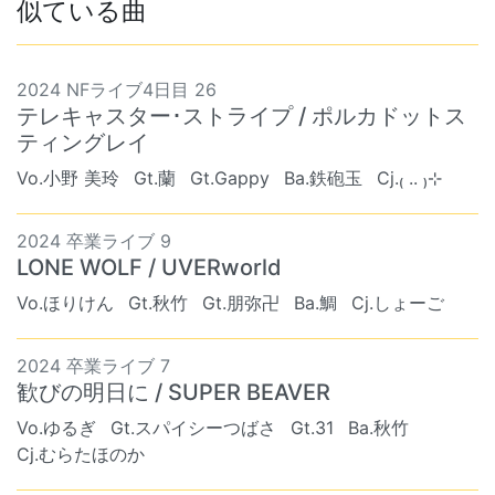
似ている曲
2024 NFライブ4日目 26
テレキャスター･ストライプ / ポルカドットス
ティングレイ
Vo.小野 美玲
Gt.蘭
Gt.Gappy
Ba.鉄砲玉
Cj.₍ .. ₎⊹
2024 卒業ライブ 9
LONE WOLF / UVERworld
Vo.ほりけん
Gt.秋竹
Gt.朋弥卍
Ba.鯛
Cj.しょーご
2024 卒業ライブ 7
歓びの明日に / SUPER BEAVER
Vo.ゆるぎ
Gt.スパイシーつばさ
Gt.31
Ba.秋竹
Cj.むらたほのか