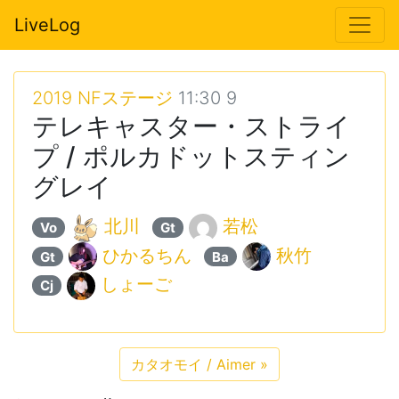
LiveLog
2019 NFステージ
11:30 9
テレキャスター・ストライ
プ / ポルカドットスティン
グレイ
北川
若松
Vo
Gt
ひかるちん
秋竹
Gt
Ba
しょーご
Cj
カタオモイ / Aimer
»