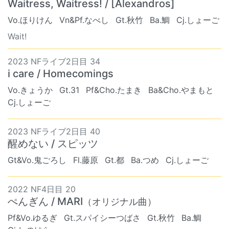
Waitress, Waitress! / [Alexandros]
Vo.ほりけん
Vn&Pf.なべし
Gt.秋竹
Ba.鯛
Cj.しょーご
Wait!
2023 NFライブ2日目 34
i care / Homecomings
Vo.きょうか
Gt.31
Pf&Cho.たまき
Ba&Cho.やまもと
Cj.しょーご
2023 NFライブ2日目 40
醒めない / スピッツ
Gt&Vo.鬼ごろし
Fl.藤原
Gt.都
Ba.つめ
Cj.しょーご
2022 NF4日目 20
ぺんぎん / MARI
（オリジナル曲）
Pf&Vo.ゆるぎ
Gt.スパイシーつばさ
Gt.秋竹
Ba.鯛