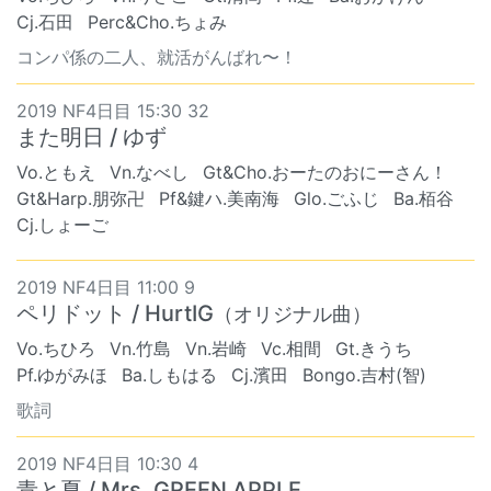
Cj.石田
Perc&Cho.ちょみ
コンパ係の二人、就活がんばれ〜！
2019 NF4日目 15:30 32
また明日 / ゆず
Vo.ともえ
Vn.なべし
Gt&Cho.おーたのおにーさん！
Gt&Harp.朋弥卍
Pf&鍵ハ.美南海
Glo.ごふじ
Ba.栢谷
Cj.しょーご
2019 NF4日目 11:00 9
ペリドット / HurtIG
（オリジナル曲）
Vo.ちひろ
Vn.竹島
Vn.岩崎
Vc.相間
Gt.きうち
Pf.ゆがみほ
Ba.しもはる
Cj.濱田
Bongo.吉村(智)
歌詞
2019 NF4日目 10:30 4
青と夏 / Mrs. GREEN APPLE