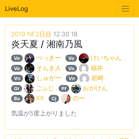
LiveLog
2019 NF2日目
12:30 18
炎天夏 / 湘南乃風
ぺっきー
けいちゃん
Vo
Vo
そんき人
福井
Vo
Vo
しゅがー
岩崎
Vn
Vn
ごふじ
おがけん
Gt
Pf
KK
のー
Ba
Cj
気温が5度上がりました