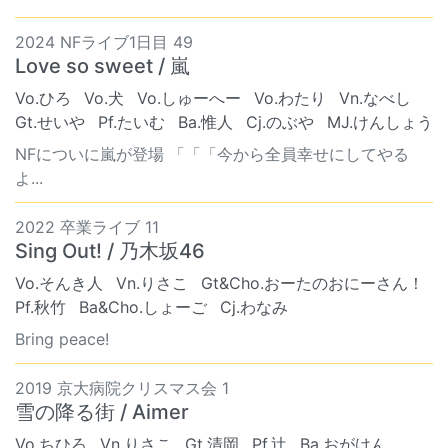
2024 NFライブ1日目 49
Love so sweet / 嵐
Vo.ひろ
Vo.犬
Vo.しゅーへー
Vo.わたり
Vn.なべし
Gt.せいや
Pf.たいむ
Ba.惟人
Cj.のぶや
MJ.けんしょう
NFについに嵐が登場 「「「今から全員幸せにしてやる
よ...
2022 卒業ライブ 11
Sing Out! / 乃木坂46
Vo.そんき人
Vn.りさこ
Gt&Cho.おーたのおにーさん！
Pf.秋竹
Ba&Cho.しょーご
Cj.わなみ
Bring peace!
2019 京大病院クリスマス会 1
雪の降る街 / Aimer
Vo.ちひろ
Vn.りさこ
Gt.清岡
Pf.辻
Ba.おがけん