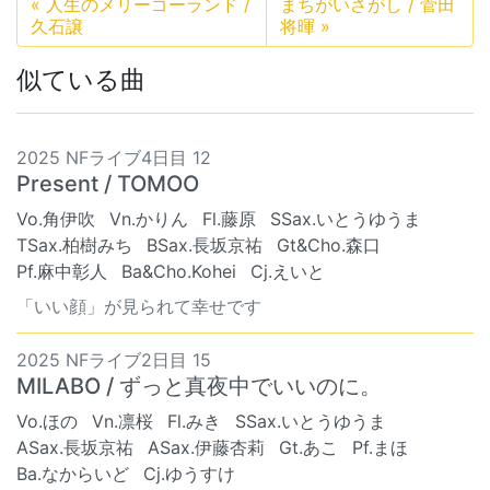
«
人生のメリーゴーランド /
まちがいさがし / 菅田
久石譲
将暉
»
似ている曲
2025 NFライブ4日目 12
Present / TOMOO
Vo.角伊吹
Vn.かりん
Fl.藤原
SSax.いとうゆうま
TSax.柏樹みち
BSax.長坂京祐
Gt&Cho.森口
Pf.麻中彰人
Ba&Cho.Kohei
Cj.えいと
「いい顔」が見られて幸せです
2025 NFライブ2日目 15
MILABO / ずっと真夜中でいいのに。
Vo.ほの
Vn.凛桜
Fl.みき
SSax.いとうゆうま
ASax.長坂京祐
ASax.伊藤杏莉
Gt.あこ
Pf.まほ
Ba.なからいど
Cj.ゆうすけ