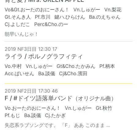
Vo&Gt.おーたのおにーさん！
Vn.しゅがー
Vn.梨花
Gt.そんき人
Pf.市川
鍵ハ.ひらけん
Ba.のえちゃん
Cj.よしだこ
Perc&Cho.のー
朝早いんじゃ！
2019 NF3日目 12:30 17
ライラ / ポルノグラフィティ
Vo.中村
Vn.しゅがー
Gt&Cho.たかみん
Pf.柄本
Acc.ぱいせん
Ba.談儀
Cj&Cho.濱田
2019 NF2日目 17:30 46
F / #ドイツ語落単バンド
（オリジナル曲）
Vo.おーたのおにーさん！
Vn.しゅがー
Gt.秋竹
Pf.もじ
Ba.談儀
Cj.たかぎ
失恋系ラブソングです。 「F」 ああ このまま ...