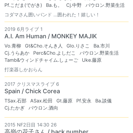
Pf.こだま(でがき)
Ba.も。
Cj.中野
バウロン.野菜生活
コダマさん囲いバンド …囲われた！嬉しい！
2019 6月ライブ 1
A.I. Am Human / MONKEY MAJIK
Vo.青柳
Gt&Cho.そんき人
Glo.りさこ
Ba.市川
Cj.うらあか
Perc&Cho.よしだこ
バウロン.野菜生活
Tamb&ウィンドチャイム.しょーご
Uke.藤原
打楽器しかおらん
2017 クリスマスライブ 6
Spain / Chick Corea
TSax.石部
ASax.松田
Gt.藤原
Pf.安永
Ba.談儀
Cj.たかぎ
バウロン.酒向
2015 NF2日目 14:30 26
高嶺の花子さん / back number