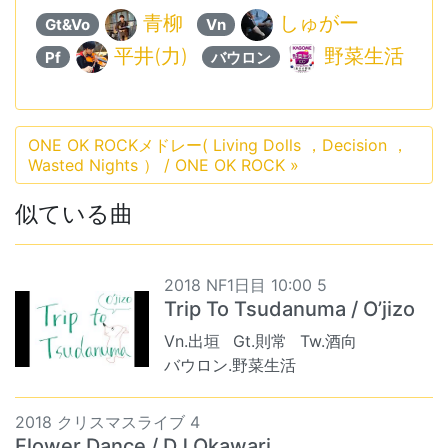
青柳
しゅがー
Gt&Vo
Vn
平井(力)
野菜生活
Pf
バウロン
ONE OK ROCKメドレー( Living Dolls ，Decision ，
Wasted Nights ） / ONE OK ROCK
»
似ている曲
2018 NF1日目 10:00 5
Trip To Tsudanuma / O’jizo
Vn.出垣
Gt.則常
Tw.酒向
バウロン.野菜生活
2018 クリスマスライブ 4
Flower Dance / DJ Okawari