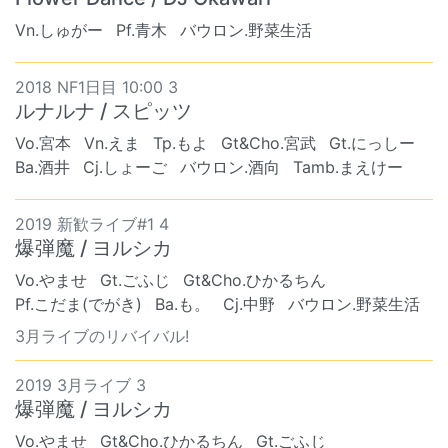
Vn.しゅがー
Pf.青木
バウロン.野菜生活
2018 NF1日目 10:00 3
ルナルナ / スピッツ
Vo.宮本
Vn.えま
Tp.もよ
Gt&Cho.宮武
Gt.にっしー
Ba.酒井
Cj.しょーご
バウロン.酒向
Tamb.まえけー
2019 新歓ライブ#1 4
爆弾魔 / ヨルシカ
Vo.やませ
Gt.ごふじ
Gt&Cho.ひかるちん
Pf.こだま(でがき)
Ba.も。
Cj.中野
バウロン.野菜生活
3月ライブのリバイバル!
2019 3月ライブ 3
爆弾魔 / ヨルシカ
Vo.やませ
Gt&Cho.ひかるちん
Gt.ごふじ