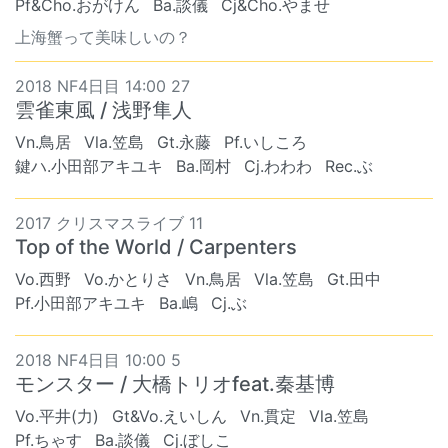
Pf&Cho.おがけん
Ba.談儀
Cj&Cho.やませ
上海蟹って美味しいの？
2018 NF4日目 14:00 27
雲雀東風 / 浅野隼人
Vn.鳥居
Vla.笠島
Gt.永藤
Pf.いしころ
鍵ハ.小田部アキユキ
Ba.岡村
Cj.わわわ
Rec.ぶ
2017 クリスマスライブ 11
Top of the World / Carpenters
Vo.西野
Vo.かとりさ
Vn.鳥居
Vla.笠島
Gt.田中
Pf.小田部アキユキ
Ba.嶋
Cj.ぶ
2018 NF4日目 10:00 5
モンスター / 大橋トリオfeat.秦基博
Vo.平井(力)
Gt&Vo.えいしん
Vn.貫定
Vla.笠島
Pf.ちゃす
Ba.談儀
Cj.ぼしこ