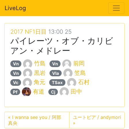
LiveLog
2017 NF1日目
13:00 25
パイレーツ・オブ・カリビ
アン・メドレー
竹島
前岡
Vn
Vn
黒岩
笠島
Vn
Vla
角元
石村
Vc
TSax
有道
田中
Pf
Cj
«
I wanna see you / 阿部
ユートピア / andymori
真央
»