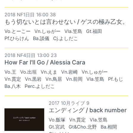
2018 NF1日目 16:00 38
もう切ないとは言わせない / ゲスの極み乙女。
Vo.とーこー
Vn.しゅがー
Vla.笠島
Gt.福田
Pf.ひらけん
Ba.談儀
Cj.よしだこ
2018 NF4日目 13:00 23
How Far I'll Go / Alessia Cara
Vo.王
Vo.出垣
Vn.えま
Vn.岩崎
Vn.しゅがー
Vn.貫定
Vn.黒岩
Vn.鳥居
Vn.前岡
Vla.笠島
Pf.もじ
Ba.八木
Perc.よしだこ
2017 10月ライブ 9
エンディング / back number
Vo.飯塚
Vn.貫定
Vla.笠島
Gt.宮武
Gt&Cho.北野
Ba.相間