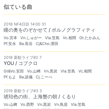
似ている曲
2018 NF4日目 14:00 31
瞳の奥をのぞかせて / ポルノグラフィティ
Vo.宮本
Vn.しゅがー
Vla.笠島
Vc.相間
Gt.たかみん
Pf.安永
Ba.長谷
Cj&Cho.濱田
2018 新歓ライブ#2 7
YOU / コブクロ
Gt&Vo.安田
Vo.山﨑
Vn.黒岩
Vla.笠島
Vc.相間
Pf.もよ
Ba.談儀
Cj.こーべ
2019 新歓ライブ#3 3
琥珀色の街、上海蟹の朝 / くるり
Vo.山﨑
Vo.西野
Vn.黒岩
Vn.鳥居
Vla.笠島