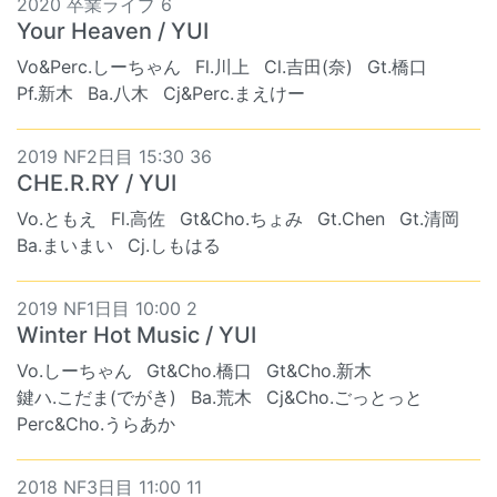
2020 卒業ライブ 6
Your Heaven / YUI
Vo&Perc.しーちゃん
Fl.川上
Cl.吉田(奈)
Gt.橋口
Pf.新木
Ba.八木
Cj&Perc.まえけー
2019 NF2日目 15:30 36
CHE.R.RY / YUI
Vo.ともえ
Fl.高佐
Gt&Cho.ちょみ
Gt.Chen
Gt.清岡
Ba.まいまい
Cj.しもはる
2019 NF1日目 10:00 2
Winter Hot Music / YUI
Vo.しーちゃん
Gt&Cho.橋口
Gt&Cho.新木
鍵ハ.こだま(でがき)
Ba.荒木
Cj&Cho.ごっとっと
Perc&Cho.うらあか
2018 NF3日目 11:00 11