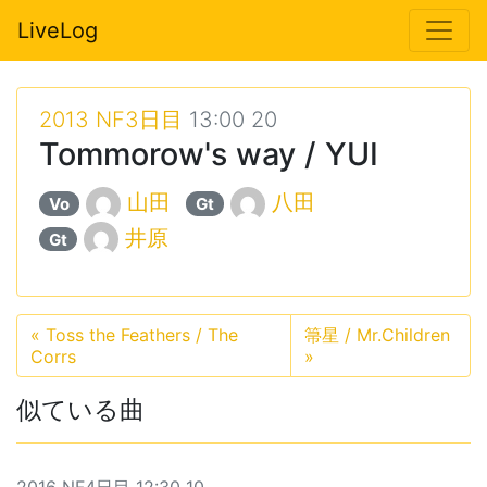
LiveLog
2013 NF3日目
13:00 20
Tommorow's way / YUI
山田
八田
Vo
Gt
井原
Gt
«
Toss the Feathers / The
箒星 / Mr.Children
Corrs
»
似ている曲