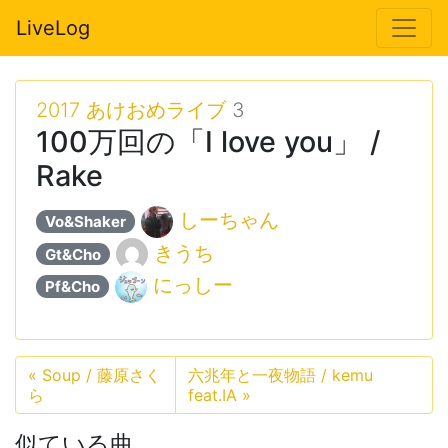
LiveLog
2017 あけおめライブ
3
100万回の「I love you」 /
Rake
しーちゃん
Vo&Shaker
きうち
Gt&Cho
にっしー
Pf&Cho
«
Soup / 藤原さく
六兆年と一夜物語 / kemu
ら
feat.IA
»
似ている曲