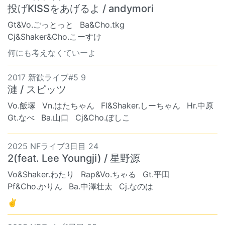
投げKISSをあげるよ / andymori
Gt&Vo.ごっとっと
Ba&Cho.tkg
Cj&Shaker&Cho.こーすけ
何にも考えなくていーよ
2017 新歓ライブ#5 9
漣 / スピッツ
Vo.飯塚
Vn.はたちゃん
Fl&Shaker.しーちゃん
Hr.中原
Gt.なべ
Ba.山口
Cj&Cho.ぼしこ
2025 NFライブ3日目 24
2(feat. Lee Youngji) / 星野源
Vo&Shaker.わたり
Rap&Vo.ちゃる
Gt.平田
Pf&Cho.かりん
Ba.中澤壮太
Cj.なのは
✌