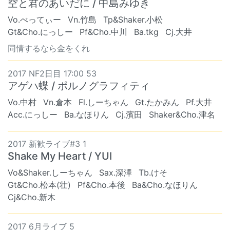
空と君のあいだに / 中島みゆき
Vo.べってぃー
Vn.竹島
Tp&Shaker.小松
Gt&Cho.にっしー
Pf&Cho.中川
Ba.tkg
Cj.大井
同情するなら金をくれ
2017 NF2日目 17:00 53
アゲハ蝶 / ポルノグラフィティ
Vo.中村
Vn.倉本
Fl.しーちゃん
Gt.たかみん
Pf.大井
Acc.にっしー
Ba.なほりん
Cj.濱田
Shaker&Cho.津名
2017 新歓ライブ#3 1
Shake My Heart / YUI
Vo&Shaker.しーちゃん
Sax.深澤
Tb.けそ
Gt&Cho.松本(壮)
Pf&Cho.本後
Ba&Cho.なほりん
Cj&Cho.新木
2017 6月ライブ 5