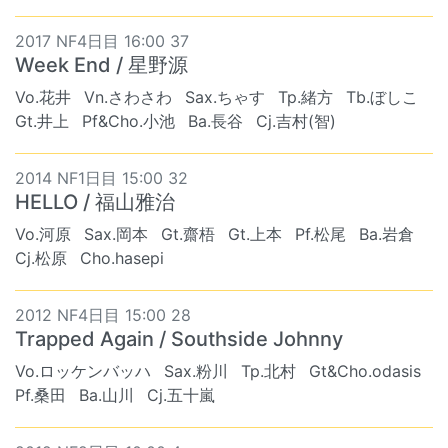
2017 NF4日目 16:00 37
Week End / 星野源
Vo.花井
Vn.さわさわ
Sax.ちゃす
Tp.緒方
Tb.ぼしこ
Gt.井上
Pf&Cho.小池
Ba.長谷
Cj.吉村(智)
2014 NF1日目 15:00 32
HELLO / 福山雅治
Vo.河原
Sax.岡本
Gt.齋梧
Gt.上本
Pf.松尾
Ba.岩倉
Cj.松原
Cho.hasepi
2012 NF4日目 15:00 28
Trapped Again / Southside Johnny
Vo.ロッケンバッハ
Sax.粉川
Tp.北村
Gt&Cho.odasis
Pf.桑田
Ba.山川
Cj.五十嵐