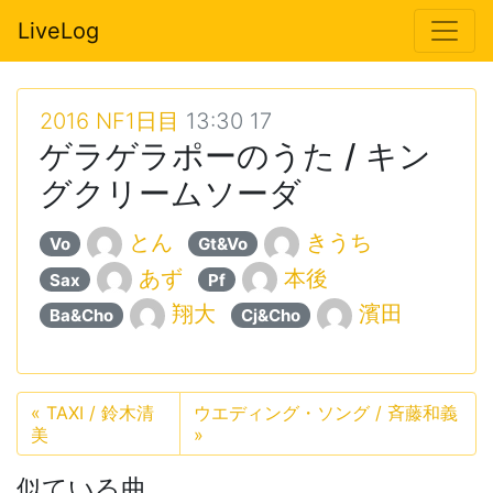
LiveLog
2016 NF1日目
13:30 17
ゲラゲラポーのうた / キン
グクリームソーダ
とん
きうち
Vo
Gt&Vo
あず
本後
Sax
Pf
翔大
濱田
Ba&Cho
Cj&Cho
«
TAXI / 鈴木清
ウエディング・ソング / 斉藤和義
美
»
似ている曲