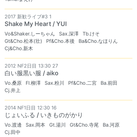
2017 新歓ライブ#3 1
Shake My Heart / YUI
Vo&Shaker.しーちゃん
Sax.深澤
Tb.けそ
Gt&Cho.松本(壮)
Pf&Cho.本後
Ba&Cho.なほりん
Cj&Cho.新木
2012 NF2日目 13:30 27
白い服黒い服 / aiko
Vo.桑原
Fl.柳澤
Sax.粉川
Pf&Cho.二宮
Ba.前田
Cj.井上
2014 NF1日目 12:30 16
じょいふる / いきものがかり
Vo.渡邊
Sax.岡本
Gt.湯川
Gt&Cho.寺尾
Ba.河原
Cj.田中