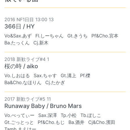
2016 NF1日目 13:00 13
366日 / HY
Vo&Sax.あず
Fl.しーちゃん
Gt.きうち
Pf&Cho.宮本
Ba.たっくん
Cj.新木
2018 新歓ライブ#4 1
桜の時 / aiko
Vo.しおはる
Sax.ちゃす
Gt.溝上
Pf.櫟
Ba&Cho.なほりん
Cj.たかぎ
2017 新歓ライブ#5 11
Runaway Baby / Bruno Mars
Vo.べってぃー
Sax.深澤
Tp.小松
Tb.ぼしこ
Gt.ごっとっと
Pf&Cho.もじ
Ba.酒井
Cj&Cho.濱田
Tamb.まえけー