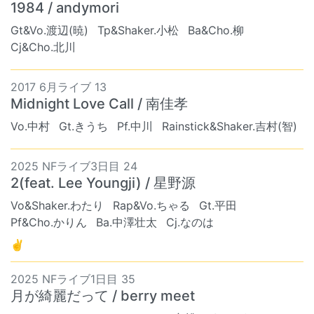
1984 / andymori
Gt&Vo.渡辺(暁)
Tp&Shaker.小松
Ba&Cho.柳
Cj&Cho.北川
2017 6月ライブ 13
Midnight Love Call / 南佳孝
Vo.中村
Gt.きうち
Pf.中川
Rainstick&Shaker.吉村(智)
2025 NFライブ3日目 24
2(feat. Lee Youngji) / 星野源
Vo&Shaker.わたり
Rap&Vo.ちゃる
Gt.平田
Pf&Cho.かりん
Ba.中澤壮太
Cj.なのは
✌
2025 NFライブ1日目 35
月が綺麗だって / berry meet