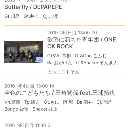
2013 サークルフェスティバル 1
Butterfly / DEPAPEPE
Gt.川島
Gt.井上
Cj.吉渡
2019 NF1日目 13:00 20
欲望に満ちた青年団 / ONE
OK ROCK
Gt&Vo.青柳
Gt&Cho.ごふじ
Ba.おがけん
Cj&Shaker.そんき人
カホニストそん
2016 NF4日目 13:00 14
金色のこどもたち / 三角関係 feat.三浦拓也
Vn.斎藤
Tp.緒方
Gt.もに
Pf.堀
Ba.酒井
Cj.浦野
Bongo.福留
Shaker.井上
2016 NF1日目 11:30 5