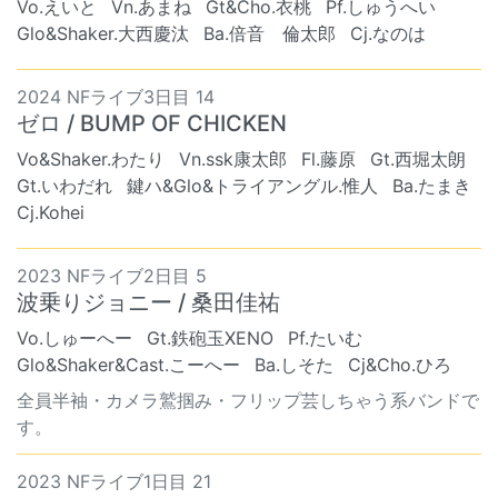
Vo.えいと
Vn.あまね
Gt&Cho.衣桃
Pf.しゅうへい
Glo&Shaker.大西慶汰
Ba.倍音 倫太郎
Cj.なのは
2024 NFライブ3日目 14
ゼロ / BUMP OF CHICKEN
Vo&Shaker.わたり
Vn.ssk康太郎
Fl.藤原
Gt.西堀太朗
Gt.いわだれ
鍵ハ&Glo&トライアングル.惟人
Ba.たまき
Cj.Kohei
2023 NFライブ2日目 5
波乗りジョニー / 桑田佳祐
Vo.しゅーへー
Gt.鉄砲玉XENO
Pf.たいむ
Glo&Shaker&Cast.こーへー
Ba.しそた
Cj&Cho.ひろ
全員半袖・カメラ鷲掴み・フリップ芸しちゃう系バンドで
す。
2023 NFライブ1日目 21