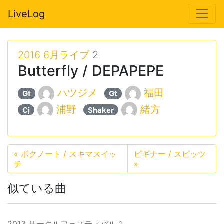
LiveLog
2016 6月ライブ
2
Butterfly / DEPAPEPE
ハツジメ
福田
Gt
Gt
浦野
緒方
Cj
Shaker
«
ボクノート / スキマスイッ
ビギナー / スピッツ
チ
»
似ている曲