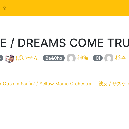
ータ
VE / DREAMS COME TR
ぱいせん
神波
杉本
o
Ba&Cho
Cj
«
Cosmic Surfin' / Yellow Magic Orchestra
彼女 / サスケ