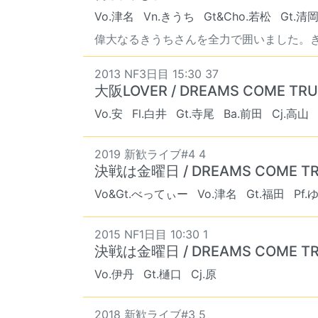
Vo.津名
Vn.きうち
Gt&Cho.若松
Gt.清
偉大なるきうちさんを全力で囲いました。きう
2013 NF3日目 15:30 37
大阪LOVER / DREAMS COME TRU
Vo.安
Fl.白井
Gt.寺尾
Ba.前田
Cj.高山
2019 新歓ライブ#4 4
決戦は金曜日 / DREAMS COME T
Vo&Gt.べってぃー
Vo.津名
Gt.福田
Pf
2015 NF1日目 10:30 1
決戦は金曜日 / DREAMS COME T
Vo.伊丹
Gt.樋口
Cj.原
2018 新歓ライブ#3 5