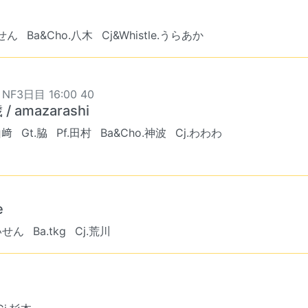
いせん
Ba&Cho.八木
Cj&Whistle.うらあか
 NF3日目 16:00 40
 / amazarashi
山﨑
Gt.脇
Pf.田村
Ba&Cho.神波
Cj.わわわ
e
ぱいせん
Ba.tkg
Cj.荒川