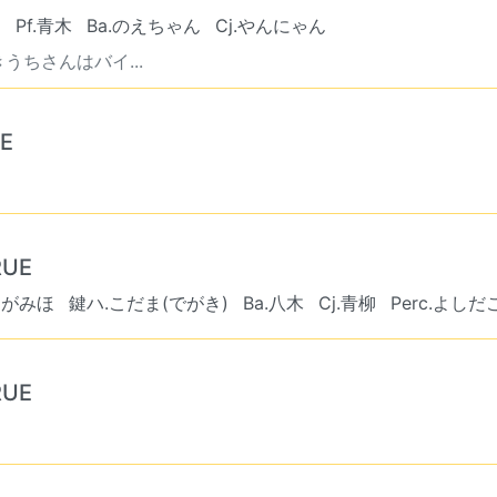
岡
Pf.青木
Ba.のえちゃん
Cj.やんにゃん
ちさんはバイ...
E
RUE
.ゆがみほ
鍵ハ.こだま(でがき)
Ba.八木
Cj.青柳
Perc.よしだ
RUE