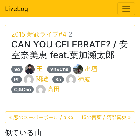
LiveLog
2015 新歓ライブ#4
2
CAN YOU CELEBRATE? / 安
室奈美恵 feat.葉加瀬太郎
王
出垣
Vo
Vn&Cho
関灘
神波
Pf
Ba
高田
Cj&Cho
«
恋のスーパーボール / aiko
15の言葉 / 阿部真央
»
似ている曲