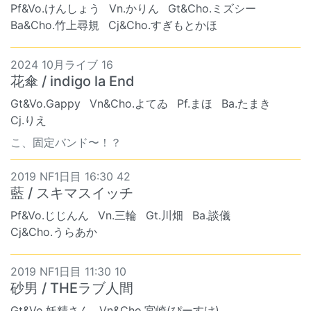
Pf&Vo.けんしょう
Vn.かりん
Gt&Cho.ミズシー
Ba&Cho.竹上尋規
Cj&Cho.すぎもとかほ
2024 10月ライブ 16
花傘 / indigo la End
Gt&Vo.Gappy
Vn&Cho.よてゐ
Pf.まほ
Ba.たまき
Cj.りえ
こ、固定バンド〜！？
2019 NF1日目 16:30 42
藍 / スキマスイッチ
Pf&Vo.じじんん
Vn.三輪
Gt.川畑
Ba.談儀
Cj&Cho.うらあか
2019 NF1日目 11:30 10
砂男 / THEラブ人間
Gt&Vo.妖精さん
Vn&Cho.宮崎(ぴーすけ)