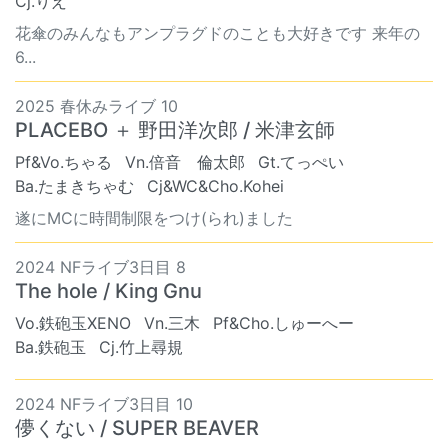
Cj.りえ
花傘のみんなもアンプラグドのことも大好きです 来年の
6...
2025 春休みライブ 10
PLACEBO ＋ 野田洋次郎 / 米津玄師
Pf&Vo.ちゃる
Vn.倍音 倫太郎
Gt.てっぺい
Ba.たまきちゃむ
Cj&WC&Cho.Kohei
遂にMCに時間制限をつけ(られ)ました
2024 NFライブ3日目 8
The hole / King Gnu
Vo.鉄砲玉XENO
Vn.三木
Pf&Cho.しゅーへー
Ba.鉄砲玉
Cj.竹上尋規
2024 NFライブ3日目 10
儚くない / SUPER BEAVER