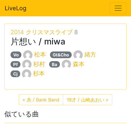
LiveLog
2014 クリスマスライブ
8
片想い / miwa
松本
緒方
Vo
Gt&Cho
杉村
森本
Pf
Ba
杉本
Cj
«
糸 / Bank Band
19才 / 山崎あおい
»
似ている曲