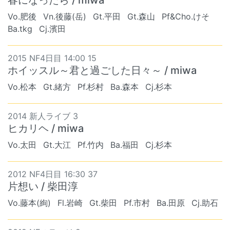
Vo.肥後
Vn.後藤(岳)
Gt.平田
Gt.森山
Pf&Cho.けそ
Ba.tkg
Cj.濱田
2015 NF4日目 14:00 15
ホイッスル～君と過ごした日々～ / miwa
Vo.松本
Gt.緒方
Pf.杉村
Ba.森本
Cj.杉本
2014 新人ライブ 3
ヒカリヘ / miwa
Vo.太田
Gt.大江
Pf.竹内
Ba.福田
Cj.杉本
2012 NF4日目 16:30 37
片想い / 柴田淳
Vo.藤本(絢)
Fl.岩崎
Gt.柴田
Pf.市村
Ba.田原
Cj.助石