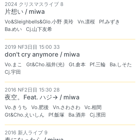
2024 クリスマスライブ 8
片想い / miwa
Vo&Sleighbells&Glo.小野 美玲
Vn.凛桜
Pf.みずき
Ba.めい
Cj.山下友希
2019 NF3日目 15:00 33
don't cry anymore / miwa
Vo.まこ
Gt&Cho.福井(光)
Gt.倉本
Pf.三輪
Ba.しそた
Cj.宇田
2016 NF2日目 15:30 28
夜空。Feat. ハジ→ / miwa
Vo.きうち
Vo.肥後
Vn.さわさわ
Vc.相間
Gt&Cho.えいしん
Pf.飯塚
Ba.酒井
Cj.濱田
2016 新人ライブ 9
春になったら / miwa