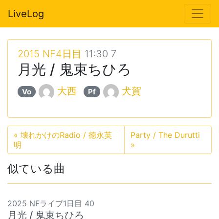
LiveLog
2015 NF4日目
11:30 7
月光 / 鬼束ちひろ
大西
犬賀
Vo
Pf
«
壊れかけのRadio / 徳永英
Party / The Durutti
明
»
似ている曲
2025 NFライブ1日目 40
月光 / 鬼束ちひろ