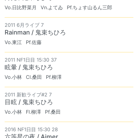
Vo.日比野菜月
Vn.よてゐ
Pf.ちょす山るん三郎
2011 6月ライブ 7
Rainman / 鬼束ちひろ
Vo.東江
Pf.佐藤
2011 NF1日目 15:30 37
眩暈 / 鬼束ちひろ
Vo.小林
Cl.桑田
Pf.柳澤
2011 新歓ライブ#2 7
目眩 / 鬼束ちひろ
Vo.小林
Fl.柳澤
Pf.桑田
2016 NF1日目 15:30 28
六等星の夜 / Aimer