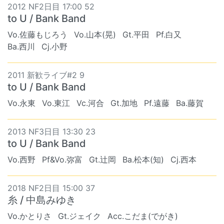
2012 NF2日目 17:00 52
to U / Bank Band
Vo.佐藤もじろう
Vo.山本(晃)
Gt.平田
Pf.白又
Ba.西川
Cj.小野
2011 新歓ライブ#2 9
to U / Bank Band
Vo.永東
Vo.東江
Vc.河合
Gt.加地
Pf.遠藤
Ba.藤賀
2013 NF3日目 13:30 23
to U / Bank Band
Vo.西野
Pf&Vo.弥富
Gt.辻岡
Ba.松本(知)
Cj.西本
2018 NF2日目 15:00 37
糸 / 中島みゆき
Vo.かとりさ
Gt.ジェイク
Acc.こだま(でがき)