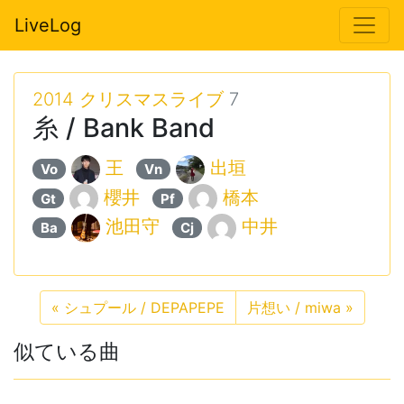
LiveLog
2014 クリスマスライブ
7
糸 / Bank Band
王
出垣
Vo
Vn
櫻井
橋本
Gt
Pf
池田守
中井
Ba
Cj
«
シュプール / DEPAPEPE
片想い / miwa
»
似ている曲