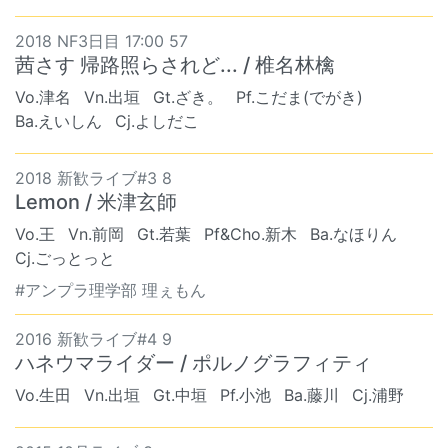
2018 NF3日目 17:00 57
茜さす 帰路照らされど... / 椎名林檎
Vo.津名
Vn.出垣
Gt.ざき。
Pf.こだま(でがき)
Ba.えいしん
Cj.よしだこ
2018 新歓ライブ#3 8
Lemon / 米津玄師
Vo.王
Vn.前岡
Gt.若葉
Pf&Cho.新木
Ba.なほりん
Cj.ごっとっと
#アンプラ理学部 理ぇもん
2016 新歓ライブ#4 9
ハネウマライダー / ポルノグラフィティ
Vo.生田
Vn.出垣
Gt.中垣
Pf.小池
Ba.藤川
Cj.浦野