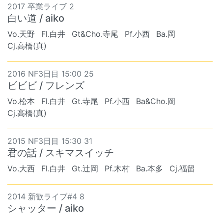
2017 卒業ライブ 2
白い道 / aiko
Vo.天野
Fl.白井
Gt&Cho.寺尾
Pf.小西
Ba.岡
Cj.高橋(真)
2016 NF3日目 15:00 25
ビビビ / フレンズ
Vo.松本
Fl.白井
Gt.寺尾
Pf.小西
Ba&Cho.岡
Cj.高橋(真)
2015 NF3日目 15:30 31
君の話 / スキマスイッチ
Vo.大西
Fl.白井
Gt.辻岡
Pf.木村
Ba.本多
Cj.福留
2014 新歓ライブ#4 8
シャッター / aiko