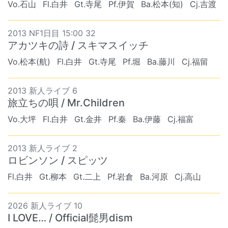
Vo.石山
Fl.白井
Gt.寺尾
Pf.伊賀
Ba.松本(知)
Cj.吉渡
2013 NF1日目 15:00 32
アカツキの詩 / スキマスイッチ
Vo.松本(航)
Fl.白井
Gt.寺尾
Pf.堀
Ba.藤川
Cj.福留
2013 新人ライブ 6
旅立ちの唄 / Mr.Children
Vo.大坪
Fl.白井
Gt.金井
Pf.秦
Ba.伊藤
Cj.福富
2013 新人ライブ 2
ロビンソン / スピッツ
Fl.白井
Gt.柳本
Gt.二上
Pf.岩倉
Ba.河原
Cj.高山
2026 新人ライブ 10
I LOVE… / Official髭男dism