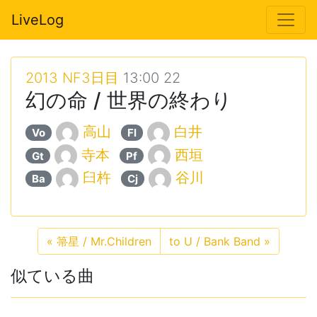
LiveLog
2013 NF3日目
13:00 22
幻の命 / 世界の終わり
高山
白井
Vo
Fl
寺本
西垣
Gt
Pf
臼杵
谷川
Ba
Cj
«
箒星 / Mr.Children
to U / Bank Band
»
似ている曲