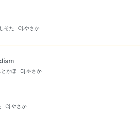
.しそた
Cj.やさか
dism
もとかほ
Cj.やさか
た
Cj.やさか