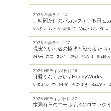
2026 卒業ライブ 4
二時間だけのバカンス / 宇多田ヒ
Vo.きょうか
Vo.吉田慧
Vn.かりん
Gt.
2026 卒業ライブ 27
現実という名の怪物と戦う者たち /
Gt&Vo.森口
Gt.竹上尋規
Pf.金井
Ba.惟人
2025 NFライブ3日目 14
可愛くなりたい / HoneyWorks
Vo&Glo.小野
Gt.蘭
Pf.みずき
Ba.めい
2025 NFライブ1日目 37
木漏れ日のエール / メジロマック