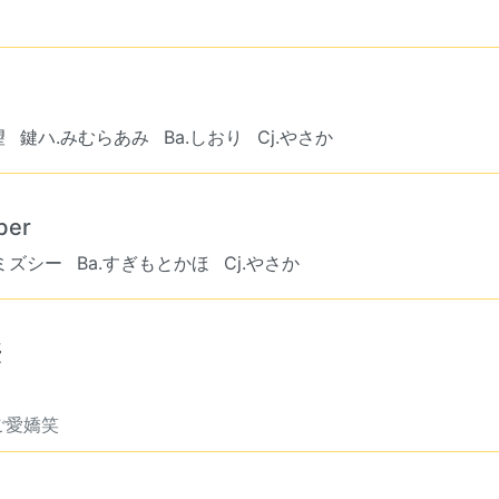
望
鍵ハ.みむらあみ
Ba.しおり
Cj.やさか
er
.ミズシー
Ba.すぎもとかほ
Cj.やさか
優
ご愛嬌笑