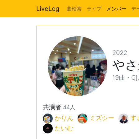
LiveLog
曲検索
ライブ
メンバー
デ
2022
やさ
19曲・Cj,
共演者
44人
かりん
ミズシー
す
たいむ