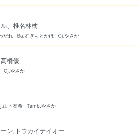
カル、椎名林檎
いわだれ
Ba.すぎもとかほ
Cj.やさか
 高橋優
Cj.やさか
Cj.山下友希
Tamb.やさか
イーン,トウカイテイオー