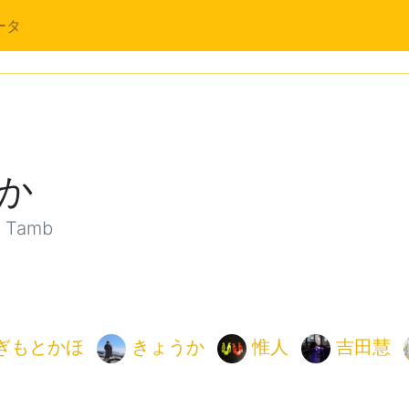
ータ
か
 Tamb
ぎもとかほ
きょうか
惟人
吉田慧