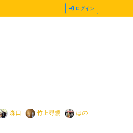
ログイン
森口
竹上尋規
はの