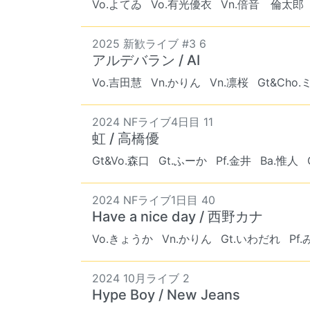
Vo.よてゐ
Vo.有光優衣
Vn.倍音 倫太郎
2025 新歓ライブ #3 6
アルデバラン / AI
Vo.吉田慧
Vn.かりん
Vn.凛桜
Gt&Cho
2024 NFライブ4日目 11
虹 / 高橋優
Gt&Vo.森口
Gt.ふーか
Pf.金井
Ba.惟人
2024 NFライブ1日目 40
Have a nice day / 西野カナ
Vo.きょうか
Vn.かりん
Gt.いわだれ
Pf
2024 10月ライブ 2
Hype Boy / New Jeans