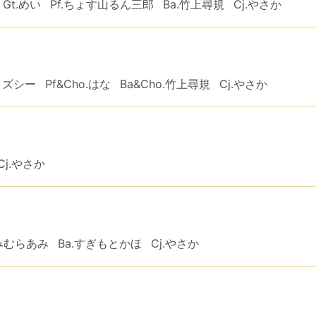
Gt.めい
Pf.ちょす山るん三郎
Ba.竹上尋規
Cj.やさか
.ミズシー
Pf&Cho.はな
Ba&Cho.竹上尋規
Cj.やさか
Cj.やさか
.みむらあみ
Ba.すぎもとかほ
Cj.やさか