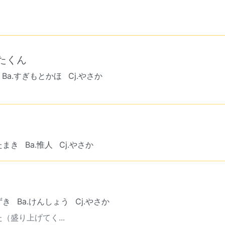
 ぜったくん
Ba.すぎもとかほ
Cj.やさか
.たまき
Ba.惟人
Cj.やさか
ずき
Ba.けんしょう
Cj.やさか
盛り上げてく...