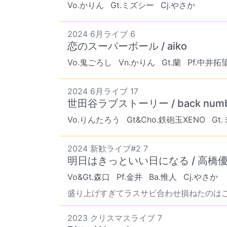
Vo.かりん
Gt.ミズシー
Cj.やさか
2024 6月ライブ 6
恋のスーパーボール / aiko
Vo.鬼ごろし
Vn.かりん
Gt.蘭
Pf.中井拓
2024 6月ライブ 17
世田谷ラブストーリー / back numb
Vo.りんたろう
Gt&Cho.鉄砲玉XENO
Gt
2024 新歓ライブ#2 7
明日はきっといい日になる / 高橋
Vo&Gt.森口
Pf.金井
Ba.惟人
Cj.やさか
盛り上げすぎてラスサビ合わせ損ねたのは
2023 クリスマスライブ 7