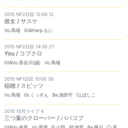
2015 NF2日目 12:00 12
彼女 / サスケ
Vo.馬場
Gt&Harp.もに
2015 NF2日目 14:30 27
You / コブクロ
Gt&Vo.長谷川(誠)
Vo.馬場
2015 NF1日目 15:00 30
稲穂 / スピッツ
Vo.馬場
Gt.くっすん
Ba.池田守
Cj.ぼしこ
2015 10月ライブ 4
三つ葉のクローバー / ババコブ
Gt&Vo.井原
Vo.馬場
Fl.山田
Pf.伊賀
Ba.藤川
Cj.原