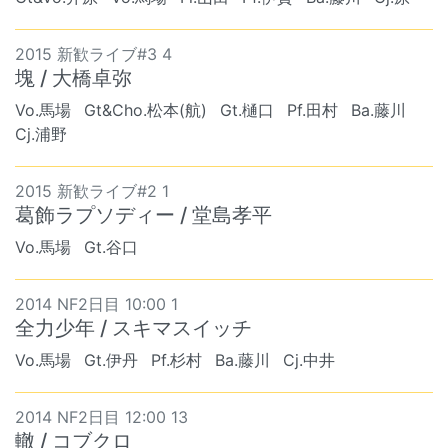
2015 新歓ライブ#3 4
塊 / 大橋卓弥
Vo.馬場
Gt&Cho.松本(航)
Gt.樋口
Pf.田村
Ba.藤川
Cj.浦野
2015 新歓ライブ#2 1
葛飾ラプソディー / 堂島孝平
Vo.馬場
Gt.谷口
2014 NF2日目 10:00 1
全力少年 / スキマスイッチ
Vo.馬場
Gt.伊丹
Pf.杉村
Ba.藤川
Cj.中井
2014 NF2日目 12:00 13
轍 / コブクロ