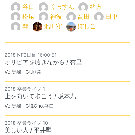
谷口
くっすん
緒方
松尾
神波
高田
田中
巽
池田守
ぼしこ
2018 NF3日目 16:00 51
オリビアを聴きながら / 杏里
Vo.馬場
Gt.則常
2018 卒業ライブ 1
上を向いて歩こう / 坂本九
Vo.馬場
Gt&Cho.谷口
2018 卒業ライブ 10
美しい人 / 平井堅