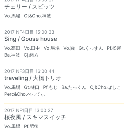
チェリー / スピッツ
Vo.馬場
Gt&Cho.神波
2017 NF4日目 15:00 33
Sing / Goose house
Vo.高田
Vo.田中
Vo.馬場
Vo.巽
Gt.くっすん
Pf.松尾
Ba.神波
Cj.緒方
2017 NF3日目 16:00 44
traveling / 大橋トリオ
Vo.馬場
Gt.樋口
Pf.もじ
Ba.たっくん
Cj&Cho.ぼしこ
Perc&Cho.べってぃー
2017 NF1日目 13:00 27
桜夜風 / スキマスイッチ
Vo.馬場
Pf.肥後