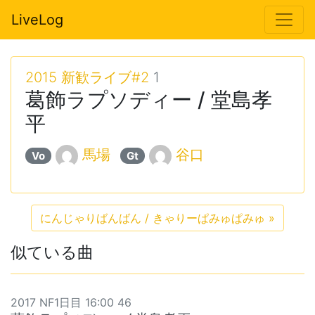
LiveLog
2015 新歓ライブ#2
1
葛飾ラプソディー / 堂島孝
平
馬場
谷口
Vo
Gt
にんじゃりばんばん / きゃりーぱみゅぱみゅ
»
似ている曲
2017 NF1日目 16:00 46