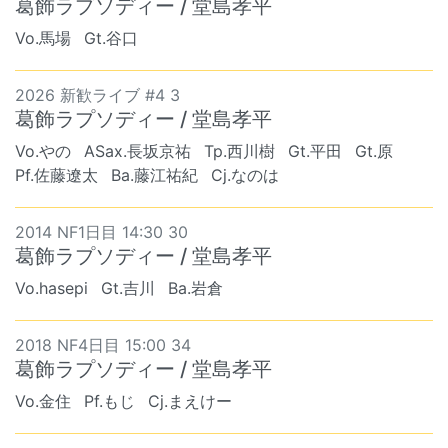
葛飾ラプソディー / 堂島孝平
Vo.馬場
Gt.谷口
2026 新歓ライブ #4 3
葛飾ラプソディー / 堂島孝平
Vo.やの
ASax.長坂京祐
Tp.西川樹
Gt.平田
Gt.原
Pf.佐藤遼太
Ba.藤江祐紀
Cj.なのは
2014 NF1日目 14:30 30
葛飾ラプソディー / 堂島孝平
Vo.hasepi
Gt.吉川
Ba.岩倉
2018 NF4日目 15:00 34
葛飾ラプソディー / 堂島孝平
Vo.金住
Pf.もじ
Cj.まえけー