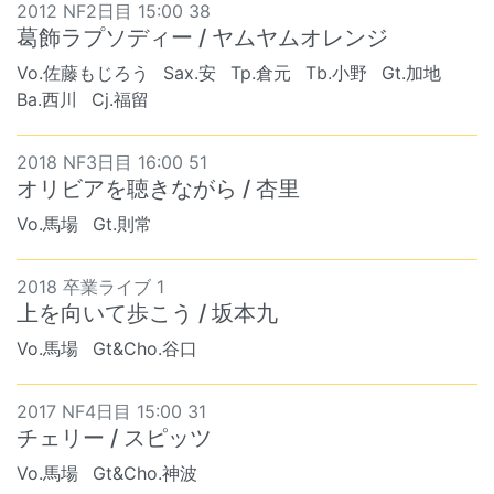
2012 NF2日目 15:00 38
葛飾ラプソディー / ヤムヤムオレンジ
Vo.佐藤もじろう
Sax.安
Tp.倉元
Tb.小野
Gt.加地
Ba.西川
Cj.福留
2018 NF3日目 16:00 51
オリビアを聴きながら / 杏里
Vo.馬場
Gt.則常
2018 卒業ライブ 1
上を向いて歩こう / 坂本九
Vo.馬場
Gt&Cho.谷口
2017 NF4日目 15:00 31
チェリー / スピッツ
Vo.馬場
Gt&Cho.神波