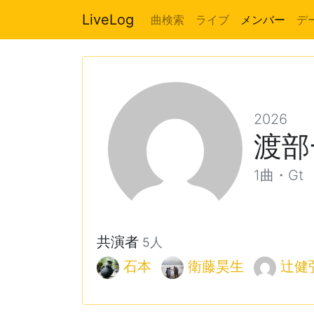
LiveLog
曲検索
ライブ
メンバー
デ
2026
渡部
1曲・Gt
共演者
5人
石本
衛藤昊生
辻健