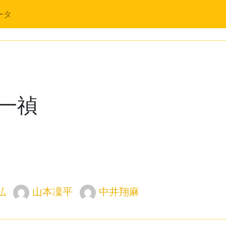
ータ
一禎
弘
山本凜平
中井翔麻