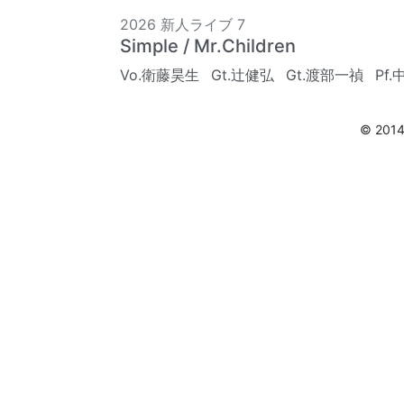
2026 新人ライブ 7
Simple / Mr.Children
Vo.衛藤昊生
Gt.辻健弘
Gt.渡部一禎
Pf
© 201