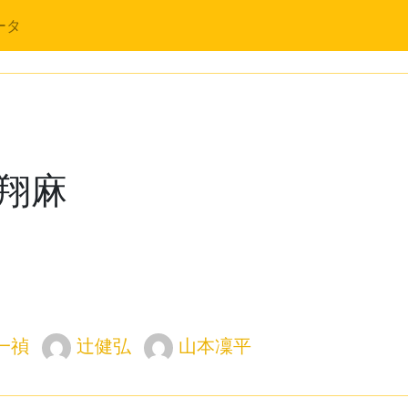
ータ
翔麻
一禎
辻健弘
山本凜平