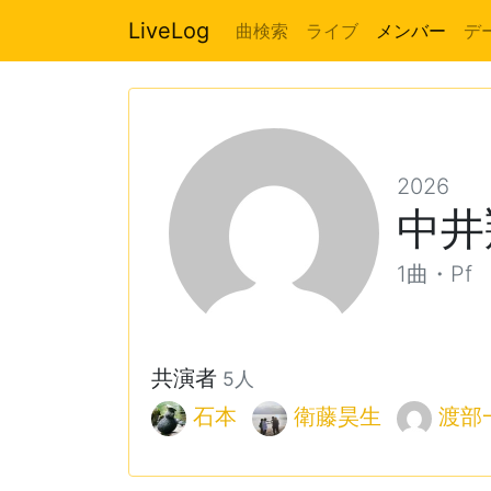
LiveLog
曲検索
ライブ
メンバー
デ
2026
中井
1曲・Pf
共演者
5人
石本
衛藤昊生
渡部