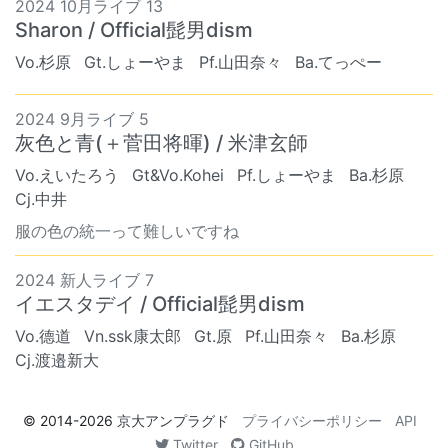
2024 10月ライブ 13
Sharon / Official髭男dism
Vo.杉原
Gt.しょーやま
Pf.山田奈々
Ba.てっぺー
2024 9月ライブ 5
灰色と青(＋菅田将暉) / 米津玄師
Vo.えいたろう
Gt&Vo.Kohei
Pf.しょーやま
Ba.杉原
Cj.中井
服の色の統一って難しいですね
2024 新人ライブ 7
イエスタデイ / Official髭男dism
Vo.德道
Vn.ssk康太郎
Gt.原
Pf.山田奈々
Ba.杉原
Cj.渡邉新大
© 2014-2026
京大アンプラグド
プライバシーポリシー
API
Twitter
GitHub