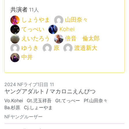
共演者
11人
しょうやま
山田奈々
てっぺい
Kohei
えいたろう
倍音 倫太郎
ゆうき
原
渡邉新大
中井
2024 NFライブ1日目 11
ヤングアダルト / マカロニえんぴつ
Vo.Kohei
Gt.児玉祥吾
Gt.てっぺー
Pf.山田奈々
Ba.杉原
Cj.しょーやま
NFヤングルーザー