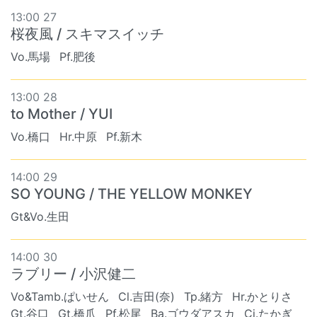
13:00 27
桜夜風 / スキマスイッチ
Vo.馬場
Pf.肥後
13:00 28
to Mother / YUI
Vo.橋口
Hr.中原
Pf.新木
14:00 29
SO YOUNG / THE YELLOW MONKEY
Gt&Vo.生田
14:00 30
ラブリー / 小沢健二
Vo&Tamb.ぱいせん
Cl.吉田(奈)
Tp.緒方
Hr.かとりさ
Gt.谷口
Gt.橋爪
Pf.松尾
Ba.ゴウダアスカ
Cj.たかぎ