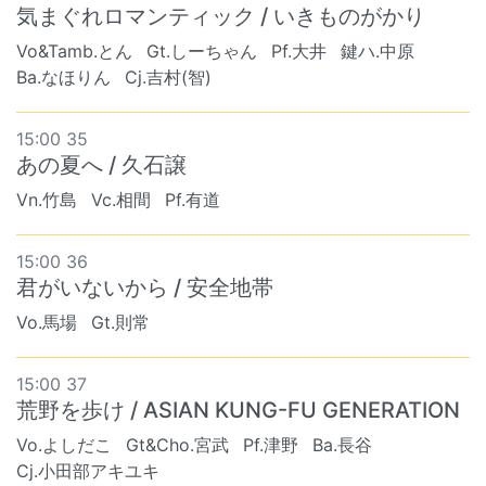
気まぐれロマンティック / いきものがかり
Vo&Tamb.とん
Gt.しーちゃん
Pf.大井
鍵ハ.中原
Ba.なほりん
Cj.吉村(智)
15:00 35
あの夏へ / 久石譲
Vn.竹島
Vc.相間
Pf.有道
15:00 36
君がいないから / 安全地帯
Vo.馬場
Gt.則常
15:00 37
荒野を歩け / ASIAN KUNG-FU GENERATION
Vo.よしだこ
Gt&Cho.宮武
Pf.津野
Ba.長谷
Cj.小田部アキユキ