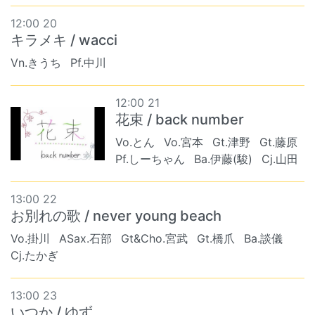
12:00 20
キラメキ / wacci
Vn.きうち
Pf.中川
12:00 21
花束 / back number
Vo.とん
Vo.宮本
Gt.津野
Gt.藤原
Pf.しーちゃん
Ba.伊藤(駿)
Cj.山田
13:00 22
お別れの歌 / never young beach
Vo.掛川
ASax.石部
Gt&Cho.宮武
Gt.橋爪
Ba.談儀
Cj.たかぎ
13:00 23
いつか / ゆず