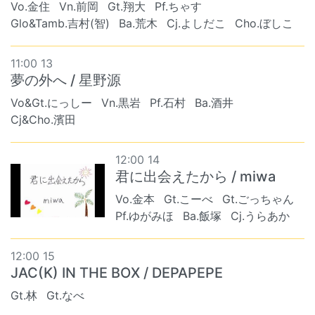
Vo.金住
Vn.前岡
Gt.翔大
Pf.ちゃす
Glo&Tamb.吉村(智)
Ba.荒木
Cj.よしだこ
Cho.ぼしこ
11:00 13
夢の外へ / 星野源
Vo&Gt.にっしー
Vn.黒岩
Pf.石村
Ba.酒井
Cj&Cho.濱田
12:00 14
君に出会えたから / miwa
Vo.金本
Gt.こーべ
Gt.ごっちゃん
Pf.ゆがみほ
Ba.飯塚
Cj.うらあか
12:00 15
JAC(K) IN THE BOX / DEPAPEPE
Gt.林
Gt.なべ