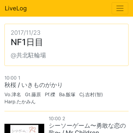
LiveLog
2017/11/23
NF1日目
@共北駐輪場
10:00 1
秋桜 / いきものがかり
Vo.津名
Gt.藤原
Pf.櫟
Ba.飯塚
Cj.吉村(智)
Harp.たかみん
10:00 2
シーソーゲーム〜勇敢な恋の
歌〜 / Mr.Children