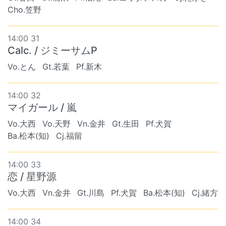
Cho.笠野
14:00 31
Calc. / ジミーサムP
Vo.とん
Gt.若葉
Pf.新木
14:00 32
マイガール / 嵐
Vo.大西
Vo.天野
Vn.金井
Gt.生田
Pf.犬賀
Ba.松本(知)
Cj.福留
14:00 33
恋 / 星野源
Vo.大西
Vn.金井
Gt.川島
Pf.犬賀
Ba.松本(知)
Cj.緒方
14:00 34