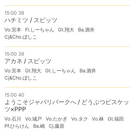
15:00 38
ハチミツ / スピッツ
Vo.宮本
Fl.しーちゃん
Gt.翔大
Ba.酒井
Cj&Cho.ぼしこ
15:00 39
アカネ / スピッツ
Vo.宮本
Gt.翔大
Gt.しーちゃん
Ba.酒井
Cj&Cho.ぼしこ
15:00 40
ようこそジャパリパークへ / どうぶつビスケッ
ツ×PPP
Vo.石川
Vo.城戸
Vo.たかぎ
Vo.タク
Vo.林
Gt.福田
Pf.ひらけん
Ba.嶋
Cj.藤原