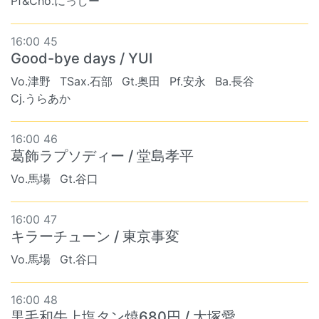
Pf&Cho.にっしー
16:00 45
Good-bye days / YUI
Vo.津野
TSax.石部
Gt.奥田
Pf.安永
Ba.長谷
Cj.うらあか
16:00 46
葛飾ラプソディー / 堂島孝平
Vo.馬場
Gt.谷口
16:00 47
キラーチューン / 東京事変
Vo.馬場
Gt.谷口
16:00 48
黒毛和牛上塩タン焼680円 / 大塚愛