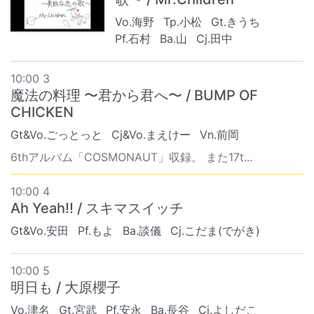
Vo.海野
Tp.小松
Gt.きうち
Pf.石村
Ba.山
Cj.田中
10:00 3
魔法の料理 〜君から君へ〜 / BUMP OF
CHICKEN
Gt&Vo.ごっとっと
Cj&Vo.まえけー
Vn.前岡
6thアルバム「COSMONAUT」収録。 また17t...
10:00 4
Ah Yeah!! / スキマスイッチ
Gt&Vo.安田
Pf.もよ
Ba.談儀
Cj.こだま(でがき)
10:00 5
明日も / 大原櫻子
Vo.津名
Gt.宮武
Pf.安永
Ba.長谷
Cj.よしだこ