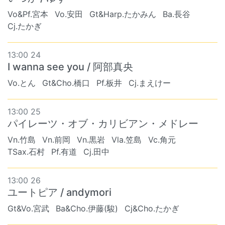
Vo&Pf.宮本
Vo.安田
Gt&Harp.たかみん
Ba.長谷
Cj.たかぎ
13:00 24
I wanna see you / 阿部真央
Vo.とん
Gt&Cho.橋口
Pf.板井
Cj.まえけー
13:00 25
パイレーツ・オブ・カリビアン・メドレー
Vn.竹島
Vn.前岡
Vn.黒岩
Vla.笠島
Vc.角元
TSax.石村
Pf.有道
Cj.田中
13:00 26
ユートピア / andymori
Gt&Vo.宮武
Ba&Cho.伊藤(駿)
Cj&Cho.たかぎ