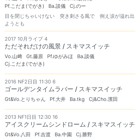
Pf.こだま(でがき)
Ba.談儀
Cj.のー
目を閉じちゃいけない 突き刺さる風で 例え涙が溢れ出
ようとも
2017 10月ライブ 4
ただそれだけの風景 / スキマスイッチ
Vo.山﨑
Gt.藤原
Pf.ゆがみほ
Ba.談儀
Cj.こだま(でがき)
2016 NF2日目 11:30 6
ゴールデンタイムラバー / スキマスイッチ
Gt&Vo.とりちゃん
Pf.大井
Ba.tkg
Cj&Cho.濱田
2013 NF1日目 12:30 16
アイスクリームシンドローム / スキマスイッチ
Gt&Vo.八田
Pf.吉渡
Ba.中園
Cj.勝野