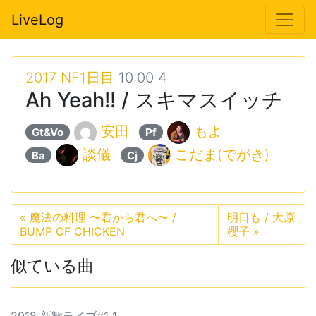
LiveLog
2017 NF1日目
10:00 4
Ah Yeah!! / スキマスイッチ
安田
もよ
Gt&Vo
Pf
談儀
こだま(でがき)
Ba
Cj
«
魔法の料理 〜君から君へ〜 /
明日も / 大原
BUMP OF CHICKEN
櫻子
»
似ている曲