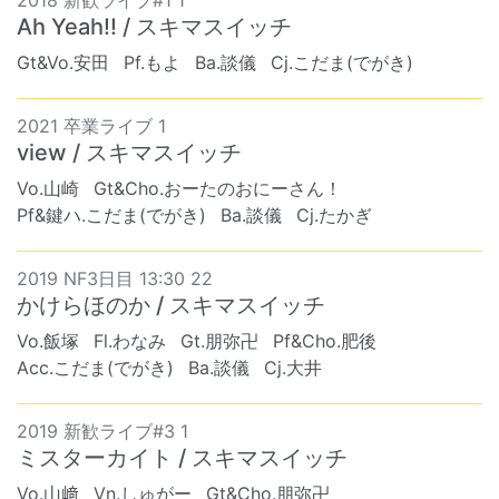
2018 新歓ライブ#1 1
Ah Yeah!! / スキマスイッチ
Gt&Vo.安田
Pf.もよ
Ba.談儀
Cj.こだま(でがき)
2021 卒業ライブ 1
view / スキマスイッチ
Vo.山崎
Gt&Cho.おーたのおにーさん！
Pf&鍵ハ.こだま(でがき)
Ba.談儀
Cj.たかぎ
2019 NF3日目 13:30 22
かけらほのか / スキマスイッチ
Vo.飯塚
Fl.わなみ
Gt.朋弥卍
Pf&Cho.肥後
Acc.こだま(でがき)
Ba.談儀
Cj.大井
2019 新歓ライブ#3 1
ミスターカイト / スキマスイッチ
Vo.山﨑
Vn.しゅがー
Gt&Cho.朋弥卍