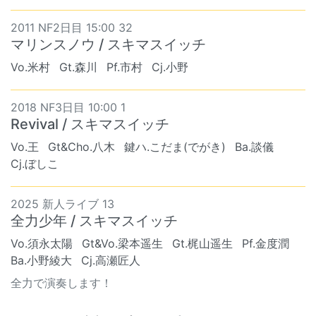
2011 NF2日目 15:00 32
マリンスノウ / スキマスイッチ
Vo.米村
Gt.森川
Pf.市村
Cj.小野
2018 NF3日目 10:00 1
Revival / スキマスイッチ
Vo.王
Gt&Cho.八木
鍵ハ.こだま(でがき)
Ba.談儀
Cj.ぼしこ
2025 新人ライブ 13
全力少年 / スキマスイッチ
Vo.須永太陽
Gt&Vo.梁本遥生
Gt.梶山遥生
Pf.金度潤
Ba.小野綾大
Cj.高瀬匠人
全力で演奏します！