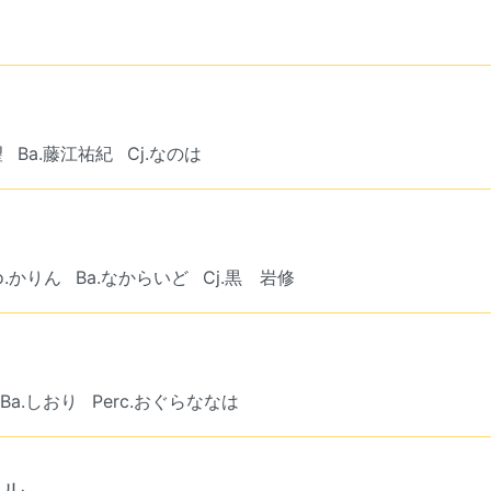
望
Ba.藤江祐紀
Cj.なのは
ho.かりん
Ba.なからいど
Cj.黒 岩修
Ba.しおり
Perc.おぐらななは
カル