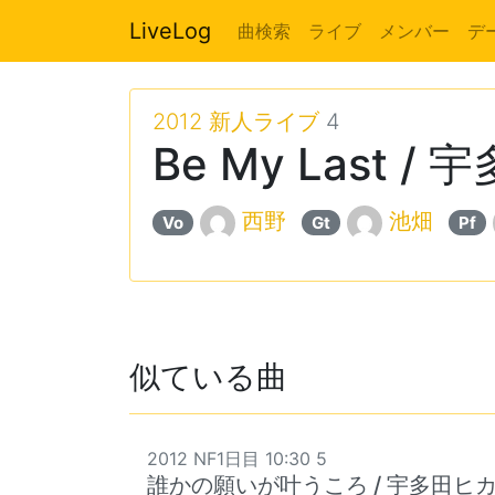
LiveLog
曲検索
ライブ
メンバー
デ
2012 新人ライブ
4
Be My Last 
西野
池畑
Vo
Gt
Pf
似ている曲
2012 NF1日目 10:30 5
誰かの願いが叶うころ / 宇多田ヒ