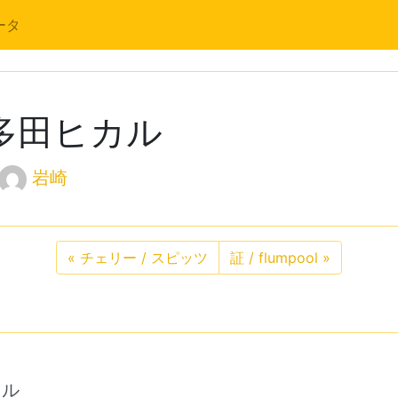
ータ
/ 宇多田ヒカル
岩崎
«
チェリー / スピッツ
証 / flumpool
»
カル