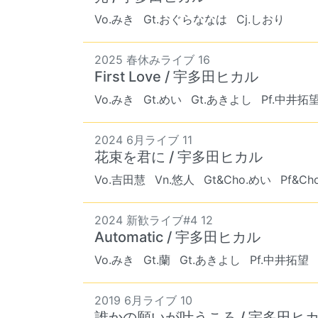
Vo.みき
Gt.おぐらななは
Cj.しおり
2025 春休みライブ 16
First Love / 宇多田ヒカル
Vo.みき
Gt.めい
Gt.あきよし
Pf.中井拓
2024 6月ライブ 11
花束を君に / 宇多田ヒカル
Vo.吉田慧
Vn.悠人
Gt&Cho.めい
Pf&C
2024 新歓ライブ#4 12
Automatic / 宇多田ヒカル
Vo.みき
Gt.蘭
Gt.あきよし
Pf.中井拓望
2019 6月ライブ 10
誰かの願いが叶うころ / 宇多田ヒ