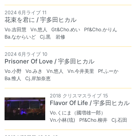
2024 6月ライブ 11
花束を君に / 宇多田ヒカル
Vo.吉田慧
Vn.悠人
Gt&Cho.めい
Pf&Cho.かりん
Ba.なからいど
Cj.黒 岩修
2024 6月ライブ 10
Prisoner Of Love / 宇多田ヒカル
Vo.小野
Vo.みき
Vn.悠人
Vn.今井美里
Pf.ふーか
Ba.惟人
Cj.岸加奈恵
2018 クリスマスライブ 15
Flavor Of Life / 宇多田ヒカル
Vo.くにま（國増雄一郎）
Vn.小林(琉)
Pf&Cho.柳井
Cj.石田