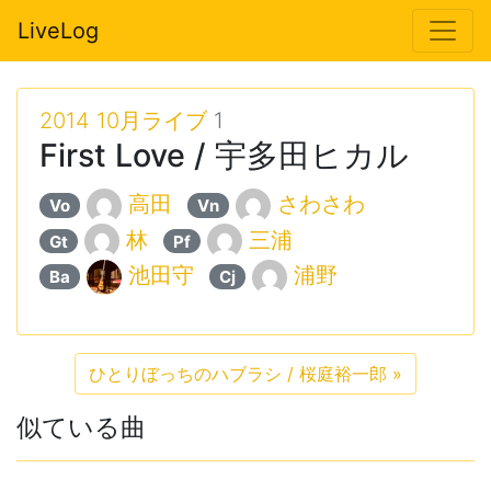
LiveLog
2014 10月ライブ
1
First Love / 宇多田ヒカル
高田
さわさわ
Vo
Vn
林
三浦
Gt
Pf
池田守
浦野
Ba
Cj
ひとりぼっちのハブラシ / 桜庭裕一郎
»
似ている曲