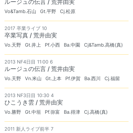
ルージュの伝言 / 荒井由実
Vo&Tamb.石山
Gt.平野
Cj.松原
2017 卒業ライブ 10
卒業写真 / 荒井由実
Vo.天野
Gt.井上
Pf.小西
Ba.中園
Cj&Tamb.高橋(真)
2013 NF4日目 11:00 6
ルージュの伝言 / 荒井由実
Vo.天野
Vn.米山
Gt.上本
Pf.伊賀
Ba.西川
Cj.福留
2013 NF3日目 10:30 4
ひこうき雲 / 荒井由実
Vo.勝野
Gt.中垣
Pf.弥富
Ba.得津
Cj.高橋(真)
2011 新人ライブ前半 7