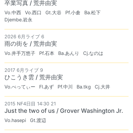
卒業写真 / 荒井由実
Vo.中西
Vo.西口
Gt.大谷
Pf.小倉
Ba.松下
Djembe.岩永
2026 6月ライブ 6
雨の街を / 荒井由実
Vo.井手万悠子
Pf.石本
Ba.あんり
Cj.なのは
2017 6月ライブ 9
ひこうき雲 / 荒井由実
Vo.べってぃー
Fl.あず
Pf.中川
Ba.tkg
Cj.大井
2015 NF4日目 14:30 21
Just the two of us / Grover Washington Jr.
Vo.hasepi
Gt.渡辺