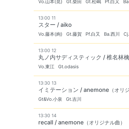
Vo.山本(晃)
Gt.柴田
Gt.松嶋
Pf.白又
B
13:00 11
スター / aiko
Vo.藤本(絢)
Gt.藤賀
Pf.白又
Ba.西川
C
13:00 12
丸ノ内サディスティック / 椎名林
Vo.東江
Gt.odasis
13:30 13
イミテーション / anemone
（オリ
Gt&Vo.小泉
Gt.吉川
13:30 14
recall / anemone
（オリジナル曲）