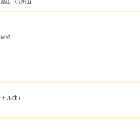
a.柴山
Cj.陶山
j.福留
檎
ジナル曲）