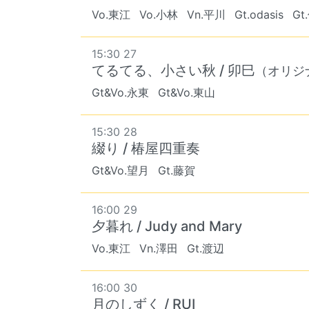
Vo.東江
Vo.小林
Vn.平川
Gt.odasis
Gt
15:30 27
てるてる、小さい秋 / 卯巳
（オリジ
Gt&Vo.永東
Gt&Vo.東山
15:30 28
綴り / 椿屋四重奏
Gt&Vo.望月
Gt.藤賀
16:00 29
夕暮れ / Judy and Mary
Vo.東江
Vn.澤田
Gt.渡辺
16:00 30
月のしずく / RUI