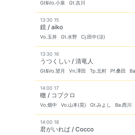
Gt&Vo.小泉
Gt.吉川
13:30 15
鏡 / aiko
Vo.玉井
Gt.水野
Cj.田中(涼)
13:30 16
うつくしい / 清竜人
Gt&Vo.望月
Vn.澤田
Tp.北村
Pf.桑田
B
14:00 17
轍 / コブクロ
Vo.畑中
Vo.山本(晃)
Gt.みよし
Ba.西川
14:00 18
君がいれば / Cocco