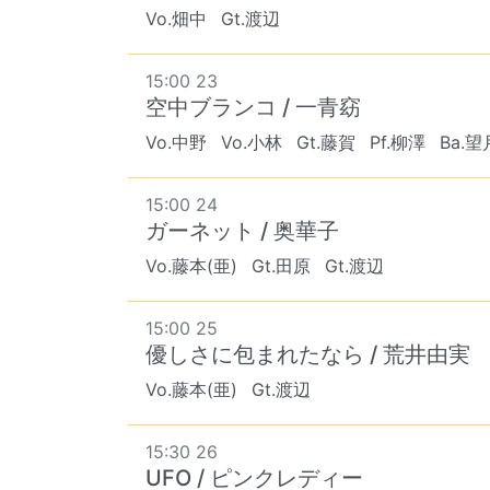
Vo.畑中
Gt.渡辺
15:00 23
空中ブランコ / 一青窈
Vo.中野
Vo.小林
Gt.藤賀
Pf.柳澤
Ba.望
15:00 24
ガーネット / 奥華子
Vo.藤本(亜)
Gt.田原
Gt.渡辺
15:00 25
優しさに包まれたなら / 荒井由実
Vo.藤本(亜)
Gt.渡辺
15:30 26
UFO / ピンクレディー