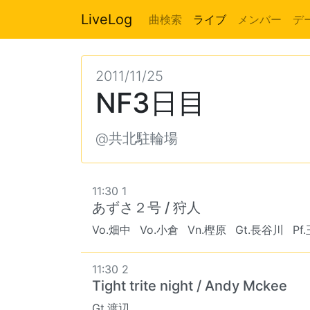
LiveLog
曲検索
ライブ
メンバー
デ
2011/11/25
NF3日目
@共北駐輪場
11:30 1
あずさ２号 / 狩人
Vo.畑中
Vo.小倉
Vn.樫原
Gt.長谷川
Pf
11:30 2
Tight trite night / Andy Mckee
Gt.渡辺