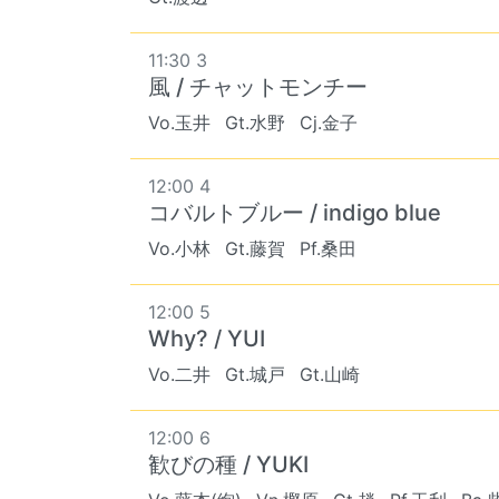
11:30 3
風 / チャットモンチー
Vo.玉井
Gt.水野
Cj.金子
12:00 4
コバルトブルー / indigo blue
Vo.小林
Gt.藤賀
Pf.桑田
12:00 5
Why? / YUI
Vo.二井
Gt.城戸
Gt.山崎
12:00 6
歓びの種 / YUKI