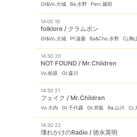
Gt&Vo.大城
Ba.水野
Perc.篠田
14:00 19
folklore / クラムボン
Gt&Vo.大城
Pf.遠藤
Ba&Cho.水野
Cj.陶
14:30 20
NOT FOUND / Mr.Children
Vo.柏原
Gt.森川
14:30 21
フェイク / Mr.Children
Vo.大内
Gt.千代靏
Gt.井阪
Ba.山川
Cj
14:30 22
壊れかけのRadio / 徳永英明