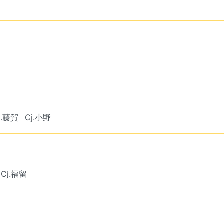
a.藤賀
Cj.小野
Cj.福留