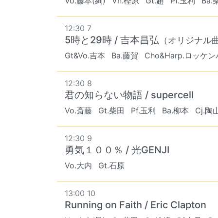
Vo.藤本(絢)
Vn.樫原
Gt.趙
Pf.玉利
Ba.
12:30 7
5時と29時 / 吉本昌弘
（オリジナル
Gt&Vo.吉本
Ba.藤賀
Cho&Harp.ロッケ
12:30 8
君の知らない物語 / supercell
Vo.斎藤
Gt.柴田
Pf.玉利
Ba.柳本
Cj.陶
12:30 9
勇気１００％ / 光GENJI
Vo.大内
Gt.石原
13:00 10
Running on Faith / Eric Clapton