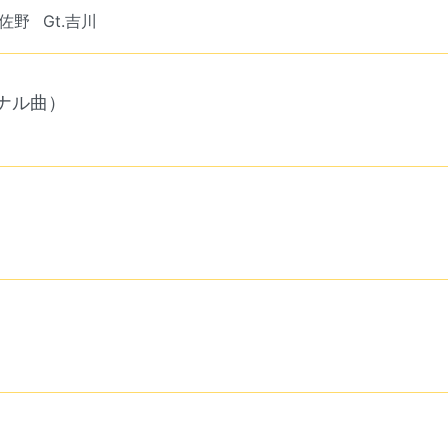
.佐野
Gt.吉川
ナル曲）