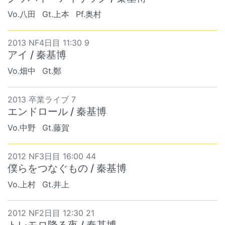
Vo.八田
Gt.上本
Pf.奥村
2013 NF4日目 11:30 9
アイ / 秦基博
Vo.畑中
Gt.鄭
2013 卒業ライブ 7
エンドロール / 秦基博
Vo.中野
Gt.藤賀
2012 NF3日目 16:00 44
僕らをつなぐもの / 秦基博
Vo.上村
Gt.井上
2012 NF2日目 12:30 21
トレモロ降る夜 / 秦基博