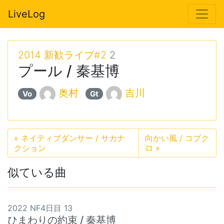
LiveLog
2014 新歓ライブ#2
2
プール / 秦基博
奥村
吉川
Vo
Gt
«
ネイティブダンサー / サカナ
向かい風 / コブク
クション
ロ
»
似ている曲
2022 NF4日目 13
ひまわりの約束 / 秦基博