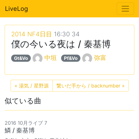
LiveLog
2014 NF4日目
16:30 34
僕の今いる夜は / 秦基博
中垣
弥富
Gt&Vo
Pf&Vo
«
湯気 / 星野源
繋いだ手から / backnumber
»
似ている曲
2016 10月ライブ 7
鱗 / 秦基博