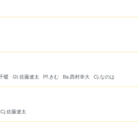
嶋千暖
Gt.佐藤遼太
Pf.きむ
Ba.西村幸大
Cj.なのは
Cj.佐藤遼太