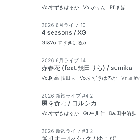
Vo.すずきはるか
Vo.かりん
Pf.まほ
2026 6月ライブ 10
4 seasons / XG
Gt&Vo.すずきはるか
2026 6月ライブ 14
赤春花 (feat.幾田りら) / sumika
Vo.阿高 技田夫
Vo.すずきはるか
Vn.髙
2026 新歓ライブ #4 2
風を食む / ヨルシカ
Vo.すずきはるか
Gt.中川仁
Ba.田中佑歩
2026 新歓ライブ #3 2
強風オールバック / ゆこぴ