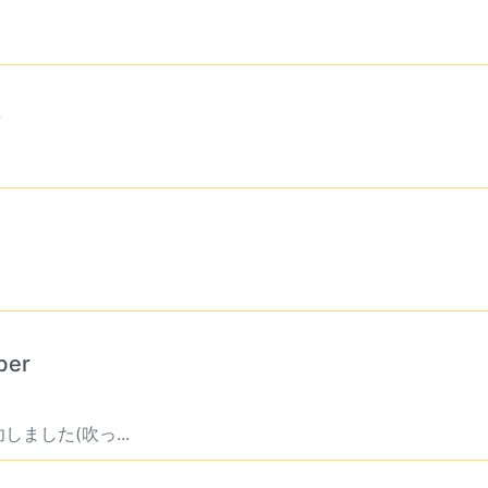
シ
er
ました(吹っ...