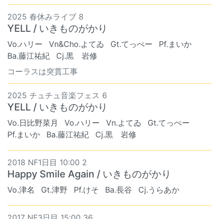
2025 春休みライブ 8
YELL / いきものがかり
Vo.ハリー
Vn&Cho.よてゐ
Gt.てっぺー
Pf.まいか
Ba.藤江祐紀
Cj.黒 岩修
コーラスは突貫工事
2025 チュチュ音楽フェス 6
YELL / いきものがかり
Vo.日比野菜月
Vo.ハリー
Vn.よてゐ
Gt.てっぺー
Pf.まいか
Ba.藤江祐紀
Cj.黒 岩修
2018 NF1日目 10:00 2
Happy Smile Again / いきものがかり
Vo.津名
Gt.津野
Pf.けそ
Ba.長谷
Cj.うらあか
2017 NF3日目 15:00 36