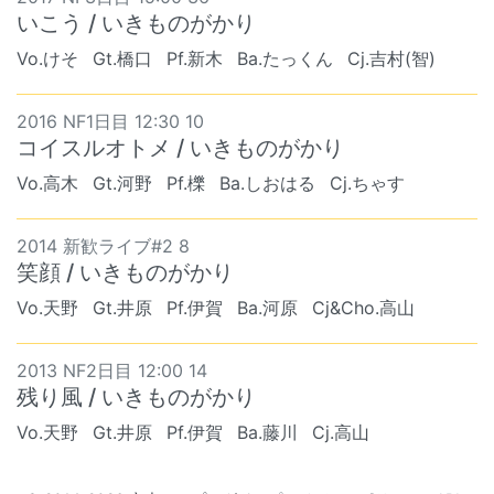
いこう / いきものがかり
Vo.けそ
Gt.橋口
Pf.新木
Ba.たっくん
Cj.吉村(智)
2016 NF1日目 12:30 10
コイスルオトメ / いきものがかり
Vo.高木
Gt.河野
Pf.櫟
Ba.しおはる
Cj.ちゃす
2014 新歓ライブ#2 8
笑顔 / いきものがかり
Vo.天野
Gt.井原
Pf.伊賀
Ba.河原
Cj&Cho.高山
2013 NF2日目 12:00 14
残り風 / いきものがかり
Vo.天野
Gt.井原
Pf.伊賀
Ba.藤川
Cj.高山