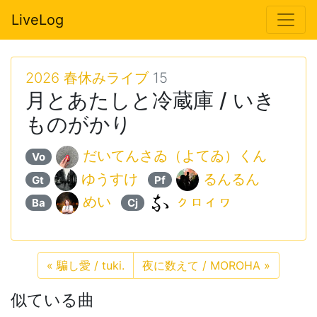
LiveLog
2026 春休みライブ
15
月とあたしと冷蔵庫 / いき
ものがかり
だいてんさゐ（よてゐ）くん
Vo
ゆうすけ
るんるん
Gt
Pf
めい
ㇰㇿィヮ
Ba
Cj
«
騙し愛 / tuki.
夜に数えて / MOROHA
»
似ている曲