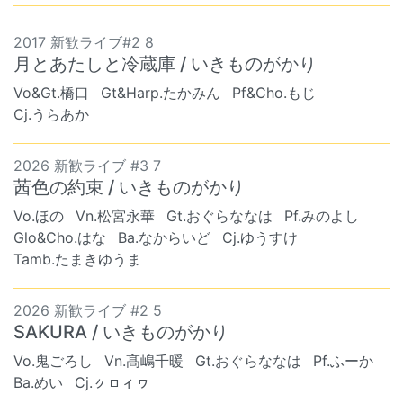
2017 新歓ライブ#2 8
月とあたしと冷蔵庫 / いきものがかり
Vo&Gt.橋口
Gt&Harp.たかみん
Pf&Cho.もじ
Cj.うらあか
2026 新歓ライブ #3 7
茜色の約束 / いきものがかり
Vo.ほの
Vn.松宮永華
Gt.おぐらななは
Pf.みのよし
Glo&Cho.はな
Ba.なからいど
Cj.ゆうすけ
Tamb.たまきゆうま
2026 新歓ライブ #2 5
SAKURA / いきものがかり
Vo.鬼ごろし
Vn.髙嶋千暖
Gt.おぐらななは
Pf.ふーか
Ba.めい
Cj.ㇰㇿィヮ