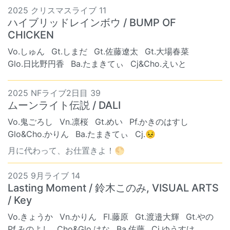
2025 クリスマスライブ 11
ハイブリッドレインボウ / BUMP OF
CHICKEN
Vo.しゅん
Gt.しまだ
Gt.佐藤遼太
Gt.大場春菜
Glo.日比野円香
Ba.たまきてぃ
Cj&Cho.えいと
2025 NFライブ2日目 39
ムーンライト伝説 / DALI
Vo.鬼ごろし
Vn.凛桜
Gt.めい
Pf.かきのはすし
Glo&Cho.かりん
Ba.たまきてぃ
Cj.😣
月に代わって、お仕置きよ！🌕
2025 9月ライブ 14
Lasting Moment / 鈴木このみ, VISUAL ARTS
/ Key
Vo.きょうか
Vn.かりん
Fl.藤原
Gt.渡邉大輝
Gt.やの
Pf.みのよし
Cho&Glo.はな
Ba.佐藤
Cj.ゆうすけ