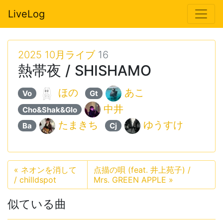
LiveLog
2025 10月ライブ
16
熱帯夜 / SHISHAMO
ほの
あこ
Vo
Gt
中井
Cho&Shak&Glo
たまきち
ゆうすけ
Ba
Cj
«
ネオンを消して
点描の唄 (feat. 井上苑子) /
/ chilldspot
Mrs. GREEN APPLE
»
似ている曲