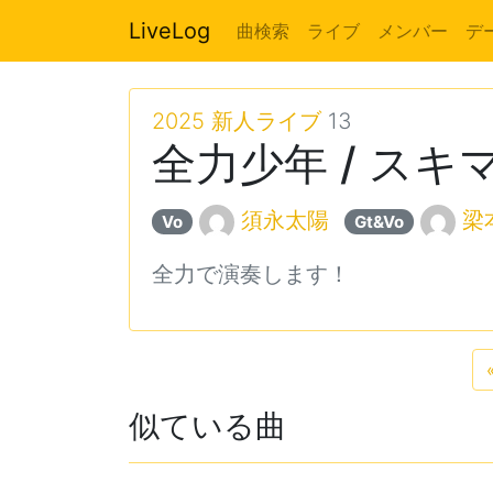
LiveLog
曲検索
ライブ
メンバー
デ
2025 新人ライブ
13
全力少年 / ス
須永太陽
梁
Vo
Gt&Vo
全力で演奏します！
似ている曲