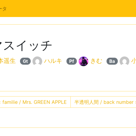
ータ
キマスイッチ
本遥生
ハルキ
きむ
Gt
Pf
Ba
«
familie / Mrs. GREEN APPLE
半透明人間 / back number