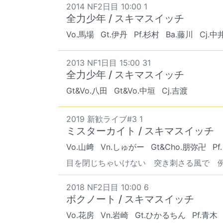
2014 NF2日目 10:00 1
全力少年 / スキマスイッチ
Vo.馬場
Gt.伊丹
Pf.杉村
Ba.藤川
Cj.中
2013 NF1日目 15:00 31
全力少年 / スキマスイッチ
Gt&Vo.八田
Gt&Vo.中垣
Cj.吉渡
2019 新歓ライブ#3 1
ミスターカイト / スキマスイッチ
Vo.山﨑
Vn.しゅがー
Gt&Cho.朋弥卍
P
目を閉じちゃいけない 突き刺さる風で 
2018 NF2日目 10:00 6
ボクノート / スキマスイッチ
Vo.花房
Vn.岩崎
Gt.ひかるちん
Pf.青木