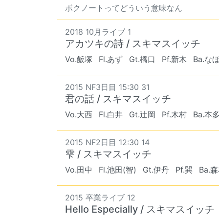
ボクノートってどういう意味なん
2018 10月ライブ 1
アカツキの詩 / スキマスイッチ
Vo.飯塚
Fl.あず
Gt.橋口
Pf.新木
Ba.な
2015 NF3日目 15:30 31
君の話 / スキマスイッチ
Vo.大西
Fl.白井
Gt.辻岡
Pf.木村
Ba.本
2015 NF2日目 12:30 14
雫 / スキマスイッチ
Vo.田中
Fl.池田(智)
Gt.伊丹
Pf.巽
Ba.
2015 卒業ライブ 12
Hello Especially / スキマスイッチ