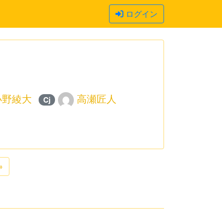
ログイン
小野綾大
高瀬匠人
Cj
»