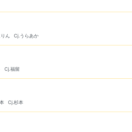
ほりん
Cj.うらあか
多
Cj.福留
森本
Cj.杉本