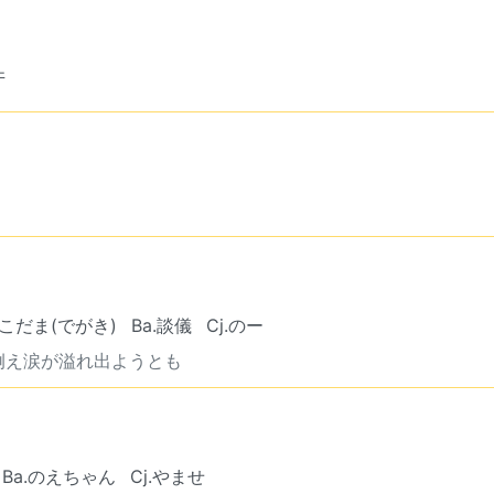
井
f.こだま(でがき)
Ba.談儀
Cj.のー
例え涙が溢れ出ようとも
Ba.のえちゃん
Cj.やませ