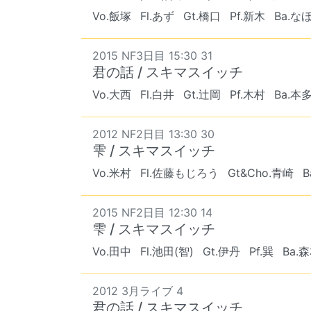
Vo.飯塚
Fl.あず
Gt.橋口
Pf.新木
Ba.な
2015 NF3日目 15:30 31
君の話 / スキマスイッチ
Vo.大西
Fl.白井
Gt.辻岡
Pf.木村
Ba.本
2012 NF2日目 13:30 30
雫 / スキマスイッチ
Vo.米村
Fl.佐藤もじろう
Gt&Cho.青崎
B
2015 NF2日目 12:30 14
雫 / スキマスイッチ
Vo.田中
Fl.池田(智)
Gt.伊丹
Pf.巽
Ba.
2012 3月ライブ 4
君の話 / スキマスイッチ