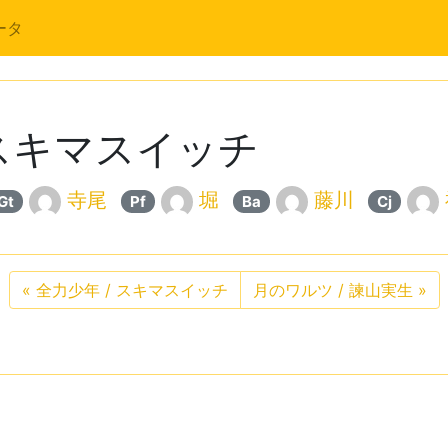
ータ
 スキマスイッチ
寺尾
堀
藤川
Gt
Pf
Ba
Cj
«
全力少年 / スキマスイッチ
月のワルツ / 諫山実生
»