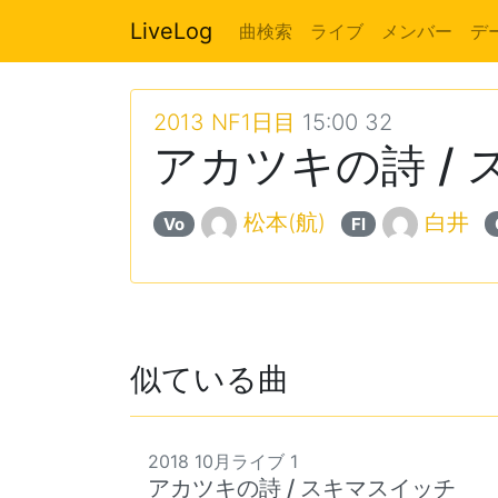
LiveLog
曲検索
ライブ
メンバー
デ
2013 NF1日目
15:00 32
アカツキの詩 /
松本(航)
白井
Vo
Fl
似ている曲
2018 10月ライブ 1
アカツキの詩 / スキマスイッチ