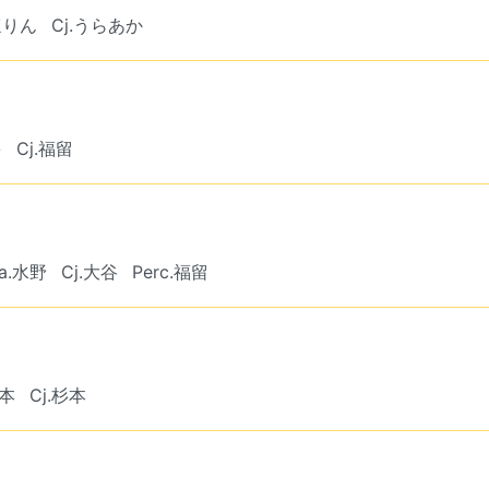
ほりん
Cj.うらあか
多
Cj.福留
a.水野
Cj.大谷
Perc.福留
森本
Cj.杉本