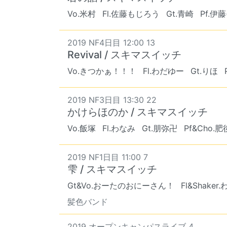
Vo.米村
Fl.佐藤もじろう
Gt.青崎
Pf.伊藤
2019 NF4日目 12:00 13
Revival / スキマスイッチ
Vo.きつかぁ！！！
Fl.わだゆー
Gt.りほ
2019 NF3日目 13:30 22
かけらほのか / スキマスイッチ
Vo.飯塚
Fl.わなみ
Gt.朋弥卍
Pf&Cho.肥
2019 NF1日目 11:00 7
雫 / スキマスイッチ
Gt&Vo.おーたのおにーさん！
Fl&Shaker
髪色バンド
2019 オープンキャンパスライブ 4