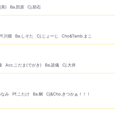
(美)
Ba.田原
Cj.助石
Pf.川畑
Ba.しそた
Cj.じょーじ
Cho&Tamb.まこ
後
Acc.こだま(でがき)
Ba.談儀
Cj.大井
.わなみ
Pf.こたけ
Ba.鯛
Cj&Cho.きつかぁ！！！