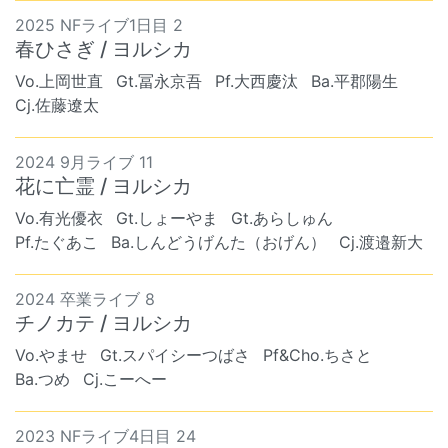
2025 NFライブ1日目 2
春ひさぎ / ヨルシカ
Vo.上岡世直
Gt.冨永京吾
Pf.大西慶汰
Ba.平郡陽生
Cj.佐藤遼太
2024 9月ライブ 11
花に亡霊 / ヨルシカ
Vo.有光優衣
Gt.しょーやま
Gt.あらしゅん
Pf.たぐあこ
Ba.しんどうげんた（おげん）
Cj.渡邉新大
2024 卒業ライブ 8
チノカテ / ヨルシカ
Vo.やませ
Gt.スパイシーつばさ
Pf&Cho.ちさと
Ba.つめ
Cj.こーへー
2023 NFライブ4日目 24