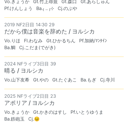
Vo.きょうか
Gt.竹上尋規
Gt.森口
Gt.あらしゅん
Pf.けんしょう
Ba.₍ .. ₎⊹
Cj.のぶや
2019 NF2日目 14:30 29
だから僕は音楽を辞めた / ヨルシカ
Vo.りほ
Fl.わなみ
Gt.ひかるちん
Pf.加納/ﾏﾝﾀｲﾝ
Ba.鯛
Cj.こだま(でがき)
2024 NFライブ3日目 39
晴る / ヨルシカ
Vo.山下友希
Gt.やの
Gt.たぐあこ
Ba.もぎ
Cj.寺川
2025 NFライブ2日目 23
アポリア / ヨルシカ
Vo.きょうか
Gt.かきのはすし
Pf.いとうゆうま
Ba.鉄砲玉
Cj.😣