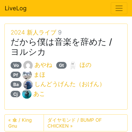
LiveLog
2024 新人ライブ
9
だから僕は音楽を辞めた /
ヨルシカ
あやね
ほの
Vo
Gt
まほ
Pf
しんどうげんた（おげん）
Ba
あこ
Cj
«
傘 / King
ダイヤモンド / BUMP OF
Gnu
CHICKEN
»