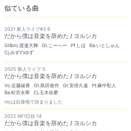
似ている曲
2021 新人ライブ#3 6
だから僕は音楽を辞めた / ヨルシカ
Gt&Vo.渡邉大輝
Gt.こーへー
Pf.しほ
Ba.いとしゅん
Cj.みずのゆず
2025 新人ライブ 5
だから僕は音楽を辞めた / ヨルシカ
Vo.近藤綾香
Gt.島田俊作
Gt.安倍久遠
Pf.麻中彰人
Ba.松宮永華
Cj.玉木佑磨
mcは出身地で決まりました
2022 NF1日目 14
だから僕は音楽を辞めた / ヨルシカ