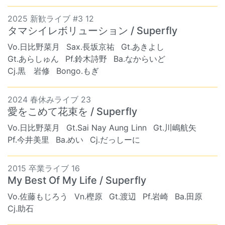
2025 新歓ライブ #3 12
タマシイレボリューション / Superfly
Vo.日比野菜月
Sax.長坂京祐
Gt.あきよし
Gt.あらしゅん
Pf.鈴木詩野
Ba.なからいど
Cj.黒 岩修
Bongo.もぎ
2024 春休みライブ 23
愛をこめて花束を / Superfly
Vo.日比野菜月
Gt.Sai Nay Aung Linn
Gt.川嶋航矢
Pf.今井美里
Ba.めい
Cj.だっしーに
2015 卒業ライブ 16
My Best Of My Life / Superfly
Vo.佐藤もじろう
Vn.樫原
Gt.渡辺
Pf.岩崎
Ba.田原
Cj.助石