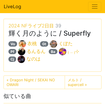
LiveLog
2024 NFライブ2日目
39
輝く月のように / Superfly
衣桃
くぼた
Vo
Gt
るんるん
₍ .. ₎⊹
Pf
Ba
なのは
Cj
«
Dragon Night / SEKAI NO
メルト /
OWARI
supercell
»
似ている曲