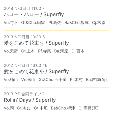
2018 NF3日目 11:00 7
ハロー・ハロー / Superfly
Vo.竹下
Gt&Cho.田家
Pf.高佐
Ba&Cho.飯塚
Cj.木原
2013 NF1日目 10:30 5
愛をこめて花束を / Superfly
Vo.天野
Gt.上本
Pf.寺尾
Ba.河原
Cj.西本
2012 NF1日目 16:00 46
愛をこめて花束を / Superfly
Vo.袖山
Vn.米山
Gt&Cho.五十嵐
Pf.木村
Ba.吉岡(尚)
2013 P.S.合同ライブ 1
Rollin’ Days / Superfly
Vo.岡
Gt.もに
Gt.中垣
Ba&Cho.得津
Cj.高橋(真)