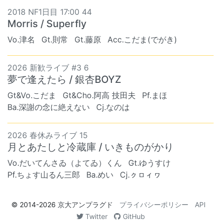
2018 NF1日目 17:00 44
Morris / Superfly
Vo.津名
Gt.則常
Gt.藤原
Acc.こだま(でがき)
2026 新歓ライブ #3 6
夢で逢えたら / 銀杏BOYZ
Gt&Vo.こだま
Gt&Cho.阿高 技田夫
Pf.まほ
Ba.深謝の念に絶えない
Cj.なのは
2026 春休みライブ 15
月とあたしと冷蔵庫 / いきものがかり
Vo.だいてんさゐ（よてゐ）くん
Gt.ゆうすけ
Pf.ちょす山るん三郎
Ba.めい
Cj.ㇰㇿィヮ
© 2014-2026
京大アンプラグド
プライバシーポリシー
API
Twitter
GitHub