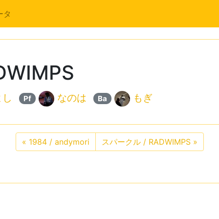
ータ
DWIMPS
よし
なのは
もぎ
Pf
Ba
«
1984 / andymori
スパークル / RADWIMPS
»