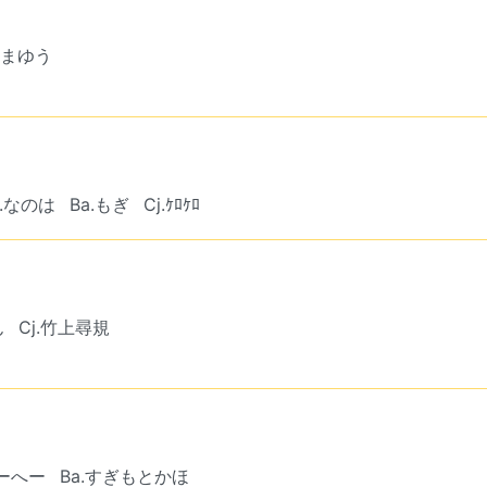
やまゆう
f.なのは
Ba.もぎ
Cj.ｹﾛｹﾛ
ん
Cj.竹上尋規
ゅーへー
Ba.すぎもとかほ