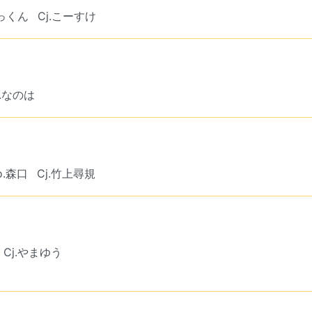
たっくん
Cj.こーすけ
j.なのは
o.森口
Cj.竹上尋規
Cj.やまゆう