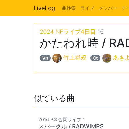
LiveLog
曲検索
ライブ
メンバー
デ
2024 NFライブ4日目
16
かたわれ時 / RA
竹上尋規
あき
Vn
Gt
似ている曲
2016 P.S.合同ライブ 1
スパークル / RADWIMPS