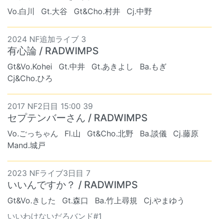
Vo.白川
Gt.大谷
Gt&Cho.村井
Cj.中野
2024 NF追加ライブ 3
有心論 / RADWIMPS
Gt&Vo.Kohei
Gt.中井
Gt.あきよし
Ba.もぎ
Cj&Cho.ひろ
2017 NF2日目 15:00 39
セプテンバーさん / RADWIMPS
Vo.ごっちゃん
Fl.山
Gt&Cho.北野
Ba.談儀
Cj.藤原
Mand.城戸
2023 NFライブ3日目 7
いいんですか？ / RADWIMPS
Gt&Vo.きした
Gt.森口
Ba.竹上尋規
Cj.やまゆう
いいわけないだろバンド#1