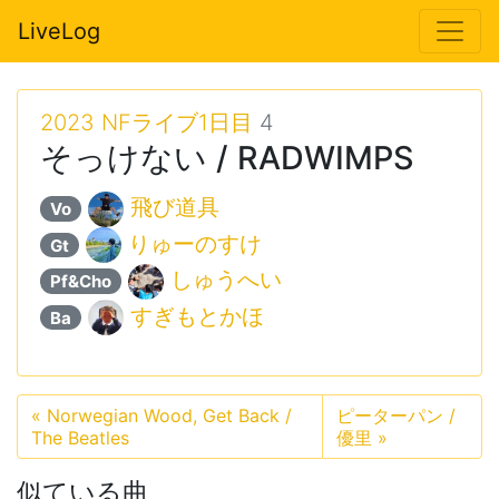
LiveLog
2023 NFライブ1日目
4
そっけない / RADWIMPS
飛び道具
Vo
りゅーのすけ
Gt
しゅうへい
Pf&Cho
すぎもとかほ
Ba
«
Norwegian Wood, Get Back /
ピーターパン /
The Beatles
優里
»
似ている曲